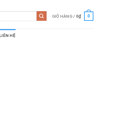
GIỎ HÀNG /
0
₫
0
LIÊN HỆ