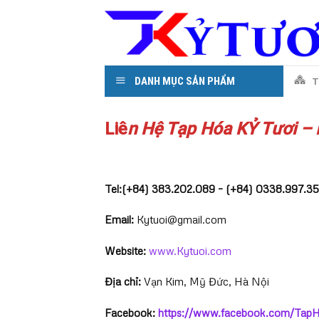
Skip
to
content
DANH MỤC SẢN PHẨM
T
Liê
n Hệ Tạp Hóa KỶ Tươi –
Tel:(+84) 383.202.089 – (+84) 0338.997.3
Email:
Kytuoi@gmail.com
Website:
www.Kytuoi.com
Địa chỉ:
Vạn Kim, Mỹ Đức, Hà Nội
Facebook:
https://www.facebook.com/Ta