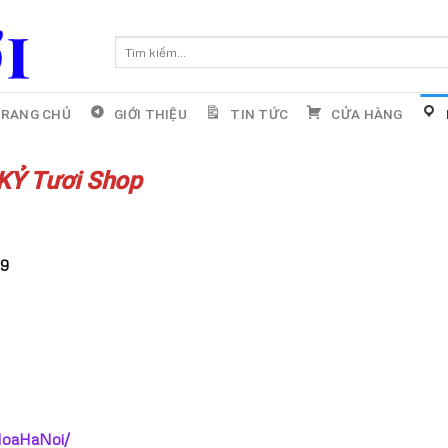
Tìm
kiếm:
RANG CHỦ
GIỚI THIỆU
TIN TỨC
CỬA HÀNG
KỶ Tươi Shop
59
pHoaHaNoi/