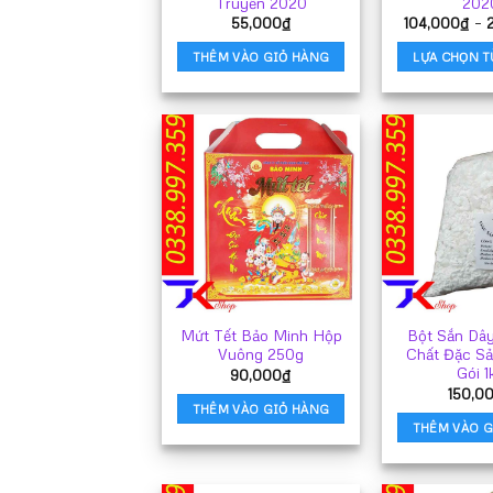
Truyền 2020
202
55,000
₫
104,000
₫
–
THÊM VÀO GIỎ HÀNG
LỰA CHỌN T
S
p
n
c
n
b
th
C
t
c
c
Mứt Tết Bảo Minh Hộp
Bột Sắn Dâ
t
Vuông 250g
Chất Đặc Sả
đ
Gói 1
90,000
₫
c
150,0
t
THÊM VÀO GIỎ HÀNG
t
THÊM VÀO G
s
p