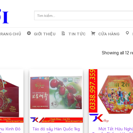
Tìm
kiếm:
RANG CHỦ
GIỚI THIỆU
TIN TỨC
CỬA HÀNG
Showing all 12 r
hu Kinh Đô
Táo đỏ sấy Hàn Quốc 1kg
Mứt Tết Hữu Nghị