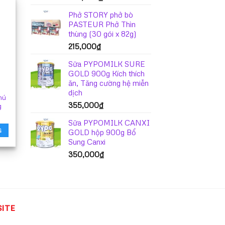
Phở STORY phở bò
PASTEUR Phở Thìn
thùng (30 gói x 82g)
215,000
₫
Sữa PYPOMILK SURE
GOLD 900g Kích thích
ăn, Tăng cường hệ miễn
dịch
hú
355,000
₫
g
Sữa PYPOMILK CANXI
G
GOLD hộp 900g Bổ
Sung Canxi
350,000
₫
SITE