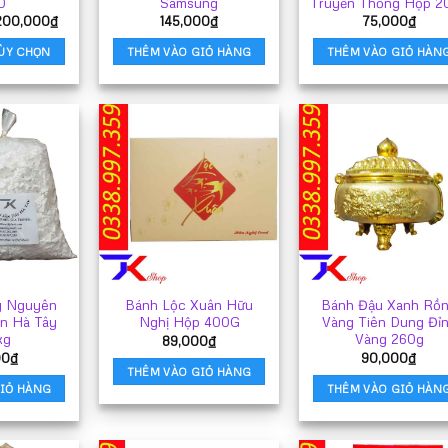
0
Samsung
Truyền Thống Hộp 2
Khoảng
200,000
₫
145,000
₫
75,000
₫
giá:
từ
ÙY CHỌN
THÊM VÀO GIỎ HÀNG
THÊM VÀO GIỎ HÀN
104,000₫
đến
ản
200,000₫
hẩm
ày
ó
hiều
iến
ể.
ác
ùy
họn
ó
y Nguyên
Bánh Lộc Xuân Hữu
Bánh Đậu Xanh Rồ
hể
n Hà Tây
Nghị Hộp 400G
Vàng Tiên Dung Đỉ
ược
kg
Vàng 260g
89,000
₫
họn
00
₫
90,000
₫
rên
THÊM VÀO GIỎ HÀNG
rang
IỎ HÀNG
THÊM VÀO GIỎ HÀN
ản
hẩm