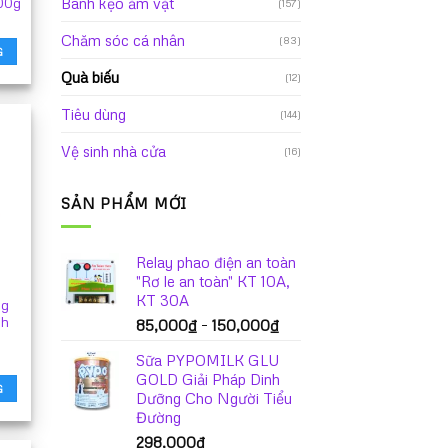
Bánh kẹo ăm vặt
00g
(157)
Chăm sóc cá nhân
(83)
G
Quà biếu
(12)
Tiêu dùng
(144)
Vệ sinh nhà cửa
(16)
SẢN PHẨM MỚI
Relay phao điện an toàn
"Rơ le an toàn" KT 10A,
KT 30A
ng
nh
Khoảng
85,000
₫
–
150,000
₫
giá:
Sữa PYPOMILK GLU
từ
GOLD Giải Pháp Dinh
85,000₫
G
Dưỡng Cho Người Tiểu
đến
Đường
150,000₫
298,000
₫