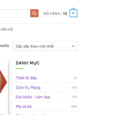
GIỎ HÀNG /
0
₫
0
LIÊN HỆ
esults
DANH MỤC
Thiết Bị Bếp
(8)
Dịch Vụ Mạng
(50)
Sức khỏe - Làm đẹp
(67)
Mẹ và bé
(249)