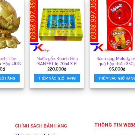
anh Tiên
Nước yến Khánh Hòa
Bánh quy Melody p
n Hộp 410G
SANEST lọ 70ml X 6
quý hộp thiếc 350
00
₫
220,000
₫
95,000
₫
IỎ HÀNG
THÊM VÀO GIỎ HÀNG
THÊM VÀO GIỎ HÀN
THÔNG TIN WEB
CHÍNH SÁCH BÁN HÀNG