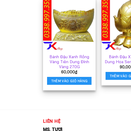
Bánh Đậu Xanh Rồng
Bánh Đậu X
Vàng Tiên Dung Đĩnh
Dung Hoa Se
Vàng 270G
90,0
60,000
₫
THÊM VÀO G
THÊM VÀO GIỎ HÀNG
LIÊN HỆ
MS. TƯƠI