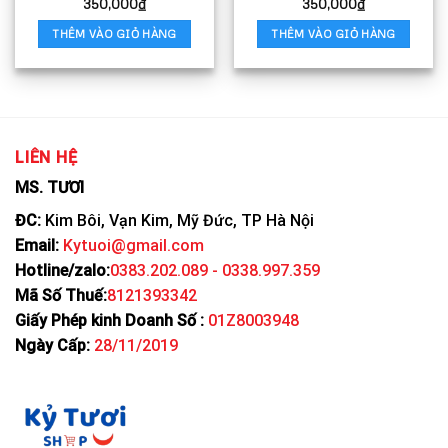
350,000
₫
350,000
₫
THÊM VÀO GIỎ HÀNG
THÊM VÀO GIỎ HÀNG
LIÊN HỆ
MS. TƯƠI
ĐC:
Kim Bôi, Vạn Kim, Mỹ Đức, TP Hà Nội
Email:
Kytuoi@gmail.com
Hotline/zalo:
0383.202.089 - 0338.997.359
Mã Số Thuế:
8121393342
Giấy Phép kinh Doanh Số :
01Z8003948
Ngày Cấp:
28/11/2019