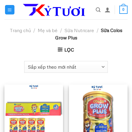
Skip
0
to
content
Trang chủ
/
Mẹ và bé
/
Sữa Nutricare
/
Sữa Colos
Grow Plus
LỌC