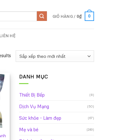
GIỎ HÀNG /
0
₫
0
LIÊN HỆ
esults
DANH MỤC
Thiết Bị Bếp
(8)
Dịch Vụ Mạng
(50)
Sức khỏe - Làm đẹp
(67)
Mẹ và bé
(249)
Anh