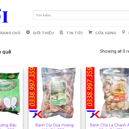
Tìm
kiếm:
RANG CHỦ
GIỚI THIỆU
TIN TỨC
CỬA HÀNG
Showing all 9 r
 quê
ướng Đặc
Bánh Cùi Dừa Hương
Bánh Chả Lá Chanh 