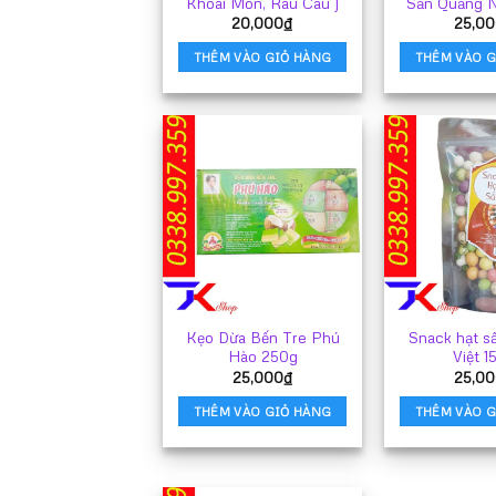
Khoai Môn, Rau Câu )
Sản Quảng 
20,000
₫
25,00
THÊM VÀO GIỎ HÀNG
THÊM VÀO G
Kẹo Dừa Bến Tre Phú
Snack hạt s
Hào 250g
Việt 1
25,000
₫
25,00
THÊM VÀO GIỎ HÀNG
THÊM VÀO G