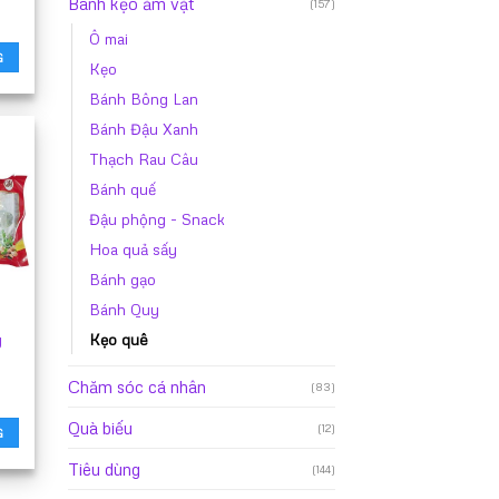
Bánh kẹo ăm vặt
(157)
Ô mai
G
Kẹo
Bánh Bông Lan
Bánh Đậu Xanh
Thạch Rau Câu
Bánh quế
Đậu phộng - Snack
Hoa quả sấy
Bánh gạo
Bánh Quy
Kẹo quê
g
Chăm sóc cá nhân
(83)
Quà biếu
(12)
G
Tiêu dùng
(144)