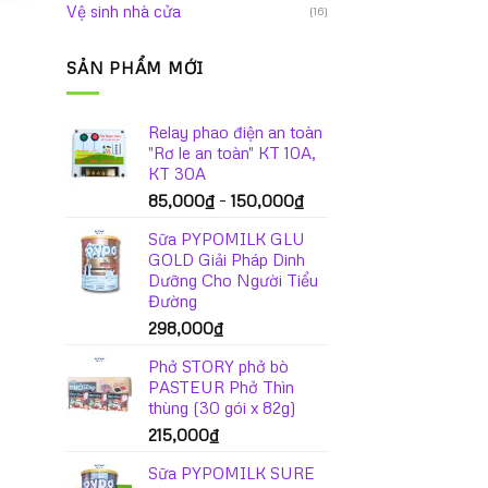
Vệ sinh nhà cửa
(16)
SẢN PHẨM MỚI
Relay phao điện an toàn
"Rơ le an toàn" KT 10A,
KT 30A
Khoảng
85,000
₫
–
150,000
₫
giá:
Sữa PYPOMILK GLU
từ
GOLD Giải Pháp Dinh
85,000₫
Dưỡng Cho Người Tiểu
đến
Đường
150,000₫
298,000
₫
Phở STORY phở bò
PASTEUR Phở Thìn
thùng (30 gói x 82g)
215,000
₫
Sữa PYPOMILK SURE