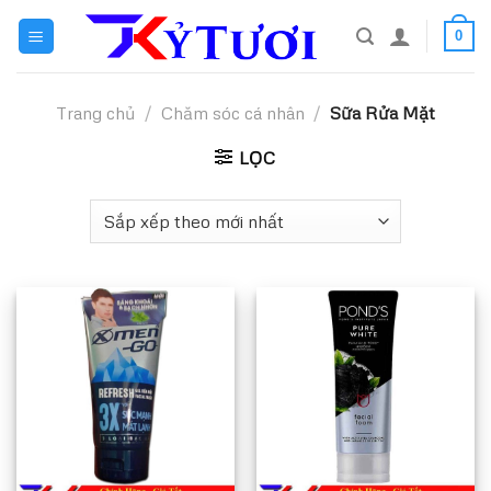
Skip
0
to
content
Trang chủ
/
Chăm sóc cá nhân
/
Sữa Rửa Mặt
LỌC