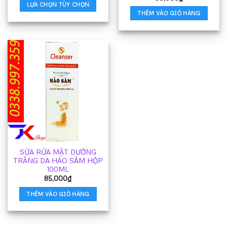
LỰA CHỌN TÙY CHỌN
sản
THÊM VÀO GIỎ HÀNG
Sản
phẩm
phẩm
này
có
nhiều
biến
thể.
Các
tùy
chọn
có
thể
được
SỮA RỬA MẶT DƯỠNG
chọn
TRẮNG DA HẢO SÂM HỘP
trên
100ML
trang
85,000
₫
sản
THÊM VÀO GIỎ HÀNG
phẩm