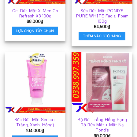
Gel Rửa Mặt X-Men Go
Sữa Rửa Mặt POND’S
Refresh X3 100g
PURE WHITE Facial Foam
100g
68,000
₫
64,500
₫
LỰA CHỌN TÙY CHỌN
THÊM VÀO GIỎ HÀNG
Sản
phẩm
này
có
nhiều
biến
thể.
Các
tùy
chọn
có
thể
được
Sữa Rửa Mặt Senka (
Bộ Đôi Trắng Hồng Rạng
chọn
Trắng, Xanh, Hồng)
Rỡ Rửa Mặt + Mặt Nạ
trên
Pond’s
104,000
₫
trang
39,000
₫