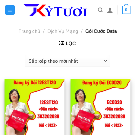
Skip
0
to
content
Trang chủ
/
Dịch Vụ Mạng
/
Gói Cước Data
LỌC