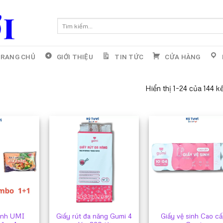
Tìm
kiếm:
RANG CHỦ
GIỚI THIỆU
TIN TỨC
CỬA HÀNG
Hiển thị 1–24 của 144 k
ành UMI
Giấy rút đa năng Gumi 4
Giấy vệ sinh Cao c