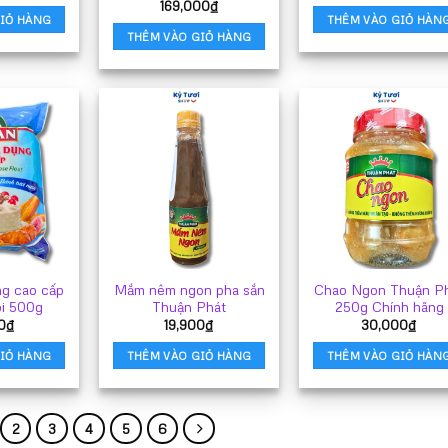
169,000
₫
trang
IỎ HÀNG
THÊM VÀO GIỎ HÀN
THÊM VÀO GIỎ HÀNG
sản
phẩm
ng cao cấp
Mắm nêm ngon pha sắn
Chao Ngon Thuận P
i 500g
Thuận Phát
250g Chính hãng
0
₫
19,900
₫
30,000
₫
IỎ HÀNG
THÊM VÀO GIỎ HÀNG
THÊM VÀO GIỎ HÀN
2
3
4
5
6