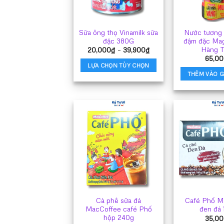
t
c
c
Sữa ông thọ Vinamilk sữa
Nước tương 
t
đặc 380G
đậm đặc Ma
đ
Hàng 
Khoảng
20,000
₫
–
39,900
₫
c
giá:
65,00
từ
t
LỰA CHỌN TÙY CHỌN
20,000₫
t
THÊM VÀO G
đến
Sản
39,900₫
s
phẩm
p
này
có
nhiều
biến
thể.
Các
tùy
chọn
có
thể
Cà phê sữa đá
Café Phố M
được
MacCoffee café Phố
đen đá 
chọn
hộp 240g
35,00
trên