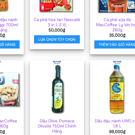
ùy
tùy
họn
chọn
ó
có
đậu nành
Cà phê hòa tan Nescafé
Cà phê sữa đá
hể
thể
ggi 700ml
3 in 1, 2 Vị
MacCoffee Ly lớn h
ược
được
Tặng
260g
50,000
₫
họn
chọn
0
₫
35,000
₫
rên
trên
LỰA CHỌN TÙY CHỌN
rang
trang
IỎ HÀNG
THÊM VÀO GIỎ HÀN
Sản
ản
sản
phẩm
hẩm
phẩm
này
có
nhiều
biến
thể.
Các
tùy
chọn
có
thể
acCoffee
Dầu Olive Pomace
Dầu đậu nành UMI c
được
160g
Olivoilà 750ml Chính
1,8 L
chọn
Hãng
0
₫
99,000
₫
trên