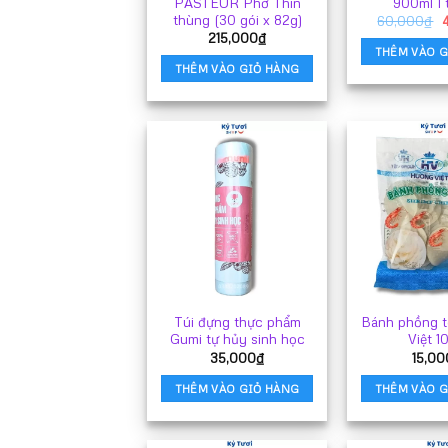
PASTEUR Phở Thìn
900ml 1 
thùng (30 gói x 82g)
G
60,000
₫
215,000
₫
l
THÊM VÀO G
6
THÊM VÀO GIỎ HÀNG
Túi đựng thực phẩm
Bánh phồng 
Gumi tự hủy sinh học
Việt 1
35,000
₫
15,00
THÊM VÀO GIỎ HÀNG
THÊM VÀO G