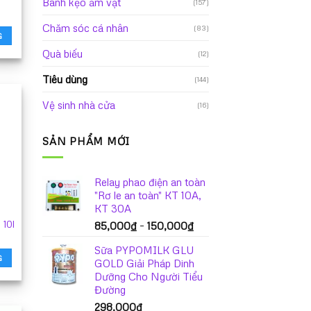
Bánh kẹo ăm vặt
(157)
Chăm sóc cá nhân
(83)
G
Quà biếu
(12)
Tiêu dùng
(144)
Vệ sinh nhà cửa
(16)
SẢN PHẨM MỚI
Relay phao điện an toàn
"Rơ le an toàn" KT 10A,
KT 30A
 10l
Khoảng
85,000
₫
–
150,000
₫
giá:
Sữa PYPOMILK GLU
từ
G
GOLD Giải Pháp Dinh
85,000₫
Dưỡng Cho Người Tiểu
đến
Đường
150,000₫
298,000
₫