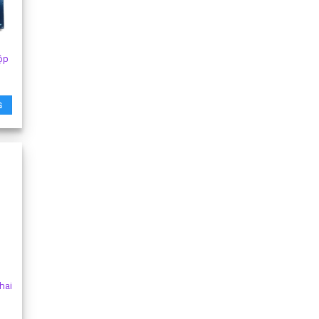
ộp
G
hai