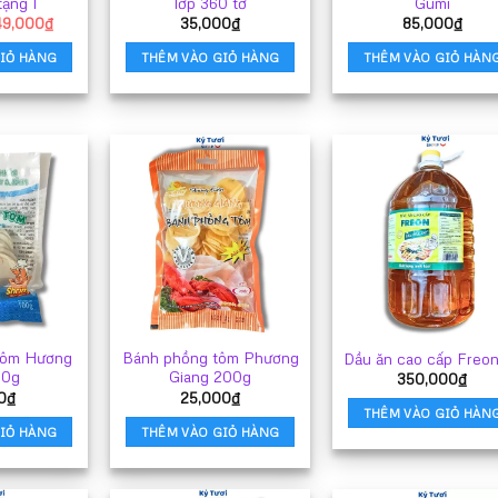
tặng 1
lớp 360 tờ
Gumi
iá
Giá
49,000
₫
35,000
₫
85,000
₫
gốc
hiện
à:
tại
IỎ HÀNG
THÊM VÀO GIỎ HÀNG
THÊM VÀO GIỎ HÀN
0,000₫.
là:
49,000₫.
tôm Hương
Bánh phồng tôm Phương
Dầu ăn cao cấp Freon
00g
Giang 200g
350,000
₫
0
₫
25,000
₫
THÊM VÀO GIỎ HÀN
IỎ HÀNG
THÊM VÀO GIỎ HÀNG