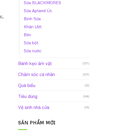
Sữa BLACKMORES
Sữa Aptamil Úc
c,
Bình Sữa
Khăn Ướt
Bỉm
Sữa bột
Sữa nước
Bánh kẹo ăm vặt
(157)
Chăm sóc cá nhân
(83)
Quà biếu
(12)
Tiêu dùng
(144)
Vệ sinh nhà cửa
(16)
SẢN PHẨM MỚI