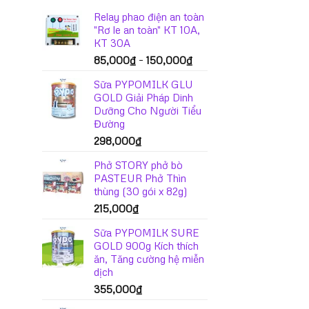
Relay phao điện an toàn
"Rơ le an toàn" KT 10A,
KT 30A
Khoảng
85,000
₫
–
150,000
₫
giá:
Sữa PYPOMILK GLU
từ
GOLD Giải Pháp Dinh
85,000₫
Dưỡng Cho Người Tiểu
đến
Đường
150,000₫
298,000
₫
Phở STORY phở bò
PASTEUR Phở Thìn
thùng (30 gói x 82g)
215,000
₫
Sữa PYPOMILK SURE
GOLD 900g Kích thích
ăn, Tăng cường hệ miễn
dịch
355,000
₫