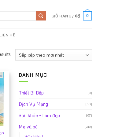
GIỎ HÀNG /
0
₫
0
LIÊN HỆ
esults
DANH MỤC
Thiết Bị Bếp
(8)
Dịch Vụ Mạng
(50)
Sức khỏe - Làm đẹp
(67)
Mẹ và bé
(249)
ạo
Sữa Hikid