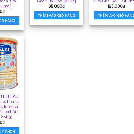
mạch sữa
Gạo Sữa Hộp (350g)
Sữa Cho Bé Từ 4 Th
u mới)
65,000
₫
125,000
₫
0
₫
THÊM VÀO GIỎ HÀNG
THÊM VÀO GIỎ HÀN
IỎ HÀNG
 RIDIELAC
củ, bò rau
t, lươn cà
i, cá hồi (
 350g)
0
₫
ÙY CHỌN