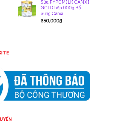
Sữa PYPOMILK CANXI
GOLD hộp 900g Bổ
Sung Canxi
350,000
₫
SITE
UYỂN