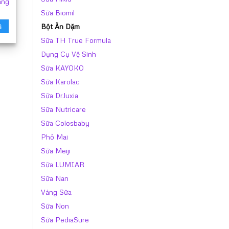
áng
Sữa Biomil
Bột Ăn Dặm
G
Sữa TH True Formula
Dụng Cụ Vệ Sinh
Sữa KAYOKO
Sữa Karolac
Sữa Dr.luxia
Sữa Nutricare
Sữa Colosbaby
Phô Mai
Sữa Meiji
Sữa LUMIAR
Sữa Nan
Váng Sữa
Sữa Non
Sữa PediaSure