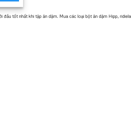
ản
hẩm
đầu tốt nhất khi tập ăn dặm. Mua các loại bột ăn dặm Hipp, ridiela
ày
ó
hiều
iến
ể.
ác
ùy
họn
ó
hể
ược
họn
rên
rang
ản
hẩm