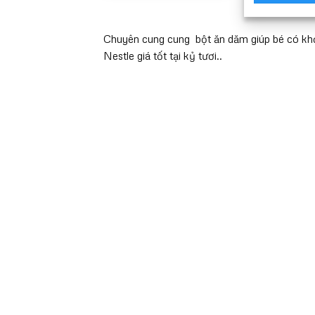
phẩm
S
p
Chuyên cung cung bột ăn dăm giúp bé có khởi 
n
c
Nestle giá tốt tại kỷ tươi..
n
b
th
C
t
c
c
t
đ
c
t
t
s
p