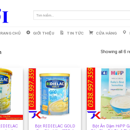
Tìm
kiếm:
RANG CHỦ
GIỚI THIỆU
TIN TỨC
CỬA HÀNG
Showing all 6 r
m
 RIDIELAC
Bột RIDIELAC GOLD
Bột Ăn Dặm HiPP G