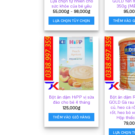
Lựa chọn tự nhiên cho
GOLD Yến 
sức khỏe của bé yêu
350g (Mẫ
Khoảng
55,000
₫
–
98,000
₫
95,00
giá:
từ
LỰA CHỌN TÙY CHỌN
THÊM VÀO G
55,000₫
đến
Sản
98,000₫
phẩm
này
có
nhiều
biến
thể.
Các
tùy
chọn
có
Bột ăn dặm HiPP vị sữa
Bột ăn dặm
thể
đào cho bé 4 tháng
GOLD Gà rau 
được
củ, heo cà rố
125,000
₫
chọn
rốt, heo bó xô
trên
Hộp thiếc
THÊM VÀO GIỎ HÀNG
trang
79,00
sản
LỰA CHỌN T