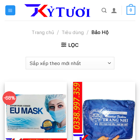
Skip
0
to
content
Trang chủ
/
Tiêu dùng
/
Bảo Hộ
LỌC
-68%