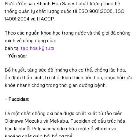
Nước Yến sào Khánh Hòa Sanest chất lượng theo hệ
thống quản lý chất lượng quốc tế ISO 9001:2008, ISO
14001:2004 và HACCP.
Theo các nguồn khoa học trong nước và thế giới đã chứng
minh về công dụng của:
bán tại
tạp hóa kỷ tươi
–
Yến sào:
Bổ huyết, tăng sức đề kháng cho cơ thể, chống lão hóa,
ổn định thần kinh, trí nhớ, kích thích tiêu hóa, phục hồi sức
khỏe nhanh chóng trong thời gian dưỡng bệnh.
–
Fucoidan:
Là một chất chống oxi hóa được chiết xuất từ tảo biển
Okinawa Mozuku và Mekabu. Fucoidan có cấu trúc hóa
học là chuỗi Polysaccharide chứa một số vitamin và
khoáng chất giúp bồi bổ cơ thể.