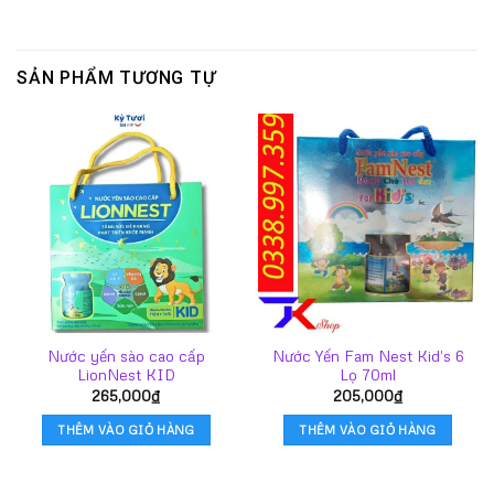
SẢN PHẨM TƯƠNG TỰ
Nước yến sào cao cấp
Nước Yến Fam Nest Kid’s 6
LionNest KID
Lọ 70ml
265,000
₫
205,000
₫
THÊM VÀO GIỎ HÀNG
THÊM VÀO GIỎ HÀNG