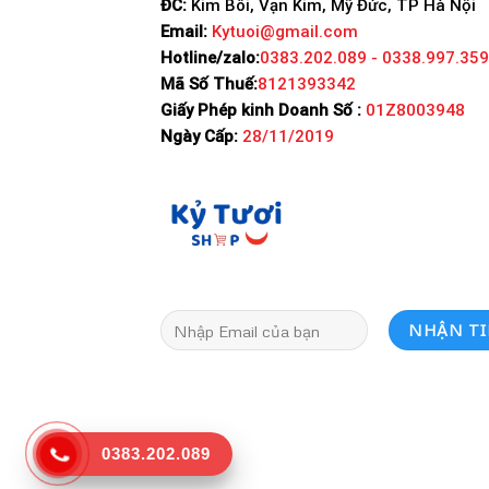
ĐC:
Kim Bôi, Vạn Kim, Mỹ Đức, TP Hà Nội
Email:
Kytuoi@gmail.com
Hotline/zalo:
0383.202.089 - 0338.997.359
Mã Số Thuế:
8121393342
Giấy Phép kinh Doanh Số :
01Z8003948
Ngày Cấp:
28/11/2019
0383.202.089