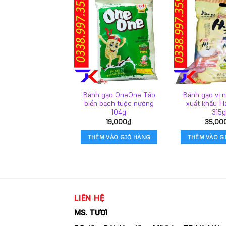
Bánh gạo OneOne Tảo
Bánh gạo vị n
biển bạch tuộc nướng
xuất khẩu 
104g
315g
19,000
₫
35,00
THÊM VÀO GIỎ HÀNG
THÊM VÀO G
LIÊN HỆ
MS. TƯƠI