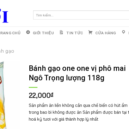
Tìm
kiếm:
RANG CHỦ
GIỚI THIỆU
TIN TỨC
CỬA HÀNG
nh gạo
Bánh gạo one one vị phô mai
Ngô Trọng lượng 118g
22,000
₫
Sản phẩm ăn liền không cần qua chế biến có hút ẩm
trong bao bì không được ăn Sản phẩm được bán tại 
hoá kỷ tươi với giá thành hợp lý nhất