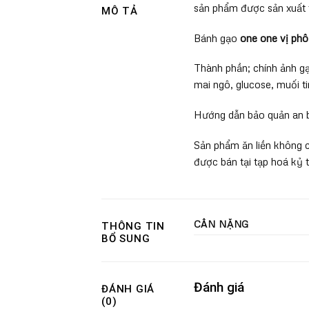
sản phẩm được sản xuất 
MÔ TẢ
Bánh gạo
one one vị ph
Thành phần; chính ảnh gạo
mai ngô, glucose, muối t
Hướng dẫn bảo quản an bả
Sản phẩm ăn liền không 
được bán tại tạp hoá kỷ t
CÂN NẶNG
THÔNG TIN
BỔ SUNG
Đánh giá
ĐÁNH GIÁ
(0)