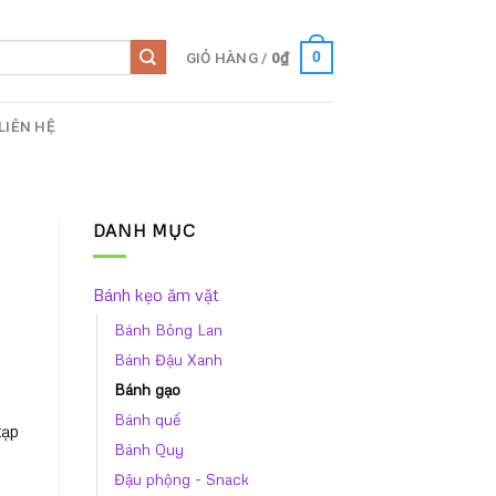
GIỎ HÀNG /
0
₫
0
LIÊN HỆ
DANH MỤC
Bánh kẹo ăm vặt
Bánh Bông Lan
Bánh Đậu Xanh
Bánh gạo
Bánh quế
tạp
Bánh Quy
Đậu phộng - Snack