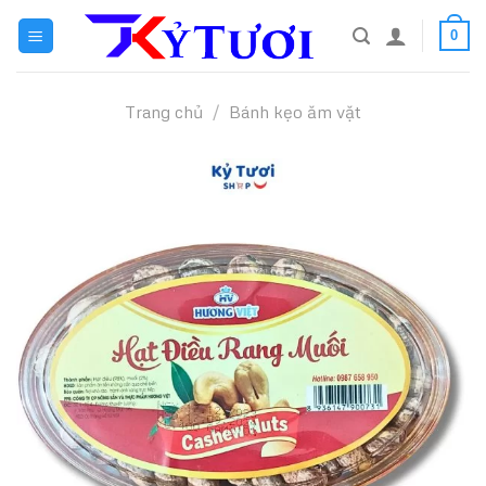
Skip
0
to
content
Trang chủ
/
Bánh kẹo ăm vặt