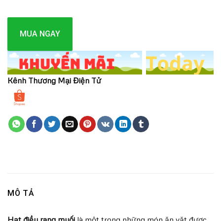
MUA NGAY
Kênh Thương Mại Điện Tử
MÔ TẢ
Hạt điều rang muối
là một trong những món ăn vặt được