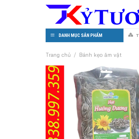
Skip
to
content
DANH MỤC SẢN PHẨM
T
Trang chủ
/
Bánh kẹo ăm vặt