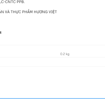
TLC-CNTC PPB.
ẢN VÀ THỰC PHẨM HƯƠNG VIỆT
X
i
0.2 kg