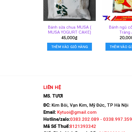
Bánh sữa chua MUSA (
Bánh ngũ c
MUSA YOGURT CAKE)
Tràng
45,000
₫
20,00
THÊM VÀO GIỎ HÀNG
THÊM VÀO G
LIÊN HỆ
MS. TƯƠI
ĐC:
Kim Bôi, Vạn Kim, Mỹ Đức, TP Hà Nội
Email:
Kytuoi@gmail.com
Hotline/zalo:
0383.202.089 - 0338.997.359
Mã Số Thuế:
8121393342