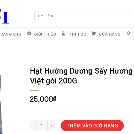
Tìm
kiếm:
RANG CHỦ
GIỚI THIỆU
TIN TỨC
CỬA HÀNG
Hạt Hướng Dương Sấy Hương
Việt gói 200G
25,000
₫
Hạt Hướng Dương Sấy Hương Việt gói 200G số lượng
THÊM VÀO GIỎ HÀNG