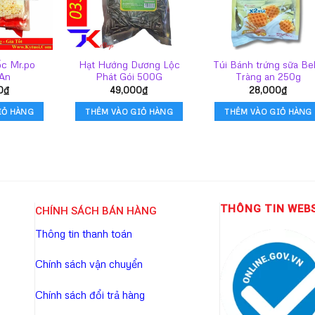
ốc Mr.po
Hạt Hướng Dương Lộc
Túi Bánh trứng sữa Bel
 An
Phát Gói 500G
Tràng an 250g
0
₫
49,000
₫
28,000
₫
IỎ HÀNG
THÊM VÀO GIỎ HÀNG
THÊM VÀO GIỎ HÀNG
THÔNG TIN WEB
CHÍNH SÁCH BÁN HÀNG
Thông tin thanh toán
Chính sách vận chuyển
Chính sách đổi trả hàng