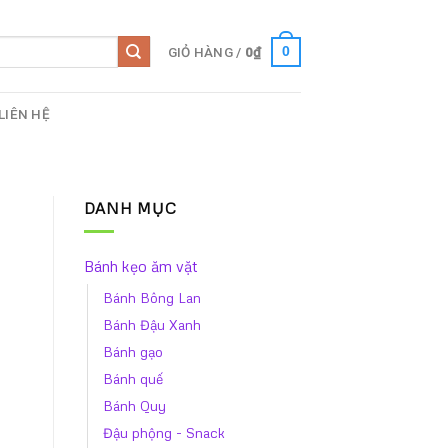
GIỎ HÀNG /
0
₫
0
LIÊN HỆ
DANH MỤC
g
Bánh kẹo ăm vặt
Bánh Bông Lan
Bánh Đậu Xanh
Bánh gạo
Bánh quế
Bánh Quy
Đậu phộng - Snack