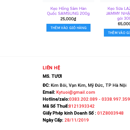
Kẹo Hồng Sâm Hàn
Kẹo Sữa L
Quốc SAMSUNG 200g
JAMMY NHẬ
gói 3
25,000
₫
65,00
THÊM VÀO GIỎ HÀNG
THÊM VÀO G
LIÊN HỆ
MS. TƯƠI
ĐC:
Kim Bôi, Vạn Kim, Mỹ Đức, TP Hà Nội
Email:
Kytuoi@gmail.com
Hotline/zalo:
0383.202.089 - 0338.997.359
Mã Số Thuế:
8121393342
Giấy Phép kinh Doanh Số :
01Z8003948
Ngày Cấp:
28/11/2019