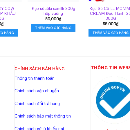
AZY COW
Kẹo sôcôla samilk 200g
Kẹo Sô Cô La MOMM
P KHẨU
hộp vuông
CREAM Đức Hạnh Gó
00G
300G
80,000
₫
0
₫
65,000
₫
THÊM VÀO GIỎ HÀNG
IỎ HÀNG
THÊM VÀO GIỎ HÀNG
THÔNG TIN WEB
CHÍNH SÁCH BÁN HÀNG
Thông tin thanh toán
Chính sách vận chuyển
Chính sách đổi trả hàng
Chính sách bảo mật thông tin
Chính sách xử lý khiếu nại