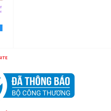
Y
KẸO CHOCONILLA
Kẹo socola thập cẩm
i
Nhập Khẩu Gói 350g
Kinh đô choco gói 330g
65,000
₫
58,000
₫
THÊM VÀO GIỎ HÀNG
THÊM VÀO GIỎ HÀNG
SITE