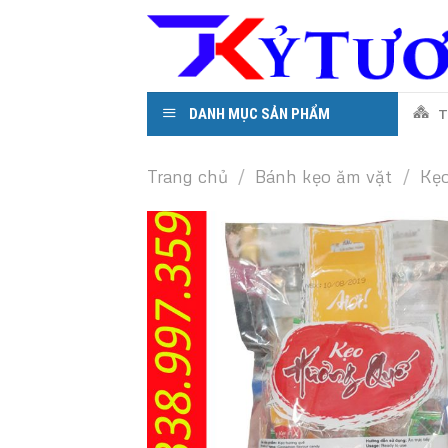
Skip
to
content
DANH MỤC SẢN PHẨM
T
Trang chủ
/
Bánh kẹo ăm vặt
/
Kẹ