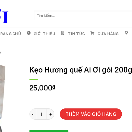
Tìm
kiếm:
RANG CHỦ
GIỚI THIỆU
TIN TỨC
CỬA HÀNG
o
Kẹo Hương quế Ai Ơi gói 200
25,000
₫
Kẹo Hương quế Ai Ơi gói 200g số lượng
THÊM VÀO GIỎ HÀNG