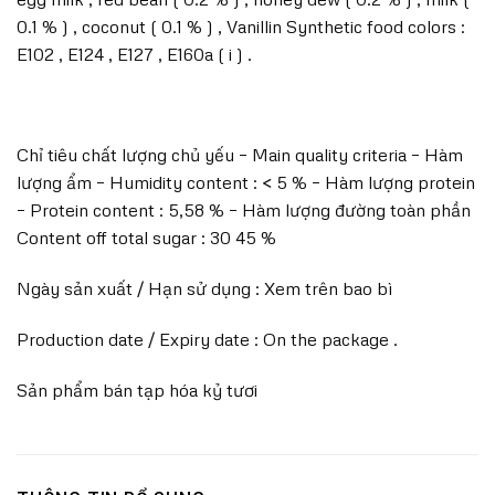
0.1 % ) , coconut ( 0.1 % ) , Vanillin Synthetic food colors :
E102 , E124 , E127 , E160a ( i ) .
Chỉ tiêu chất lượng chủ yếu – Main quality criteria – Hàm
lượng ẩm – Humidity content : < 5 % – Hàm lượng protein
– Protein content : 5,58 % – Hàm lượng đường toàn phần
Content off total sugar : 30 45 %
Ngày sản xuất / Hạn sử dụng : Xem trên bao bì
Production date / Expiry date : On the package .
Sản phẩm bán tạp hóa kỷ tươi