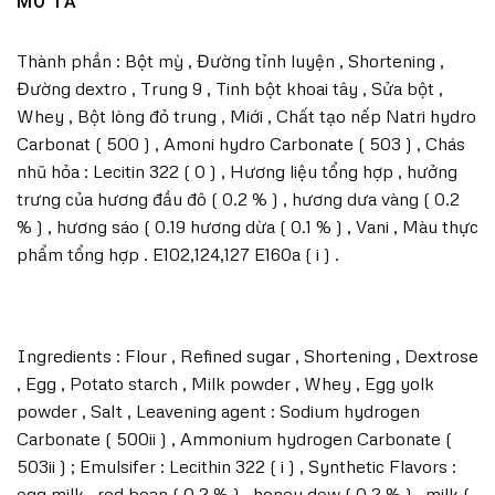
MÔ TẢ
Thành phần : Bột mỳ , Đường tỉnh luyện , Shortening ,
Đường dextro , Trung 9 , Tinh bột khoai tây , Sửa bột ,
Whey , Bột lòng đỏ trung , Miới , Chất tạo nếp Natri hydro
Carbonat ( 500 ) , Amoni hydro Carbonate ( 503 ) , Chás
nhũ hỏa : Lecitin 322 ( 0 ) , Hương liệu tổng hợp , hưởng
trưng của hương đầu đô ( 0.2 % ) , hương dưa vàng ( 0.2
% ) , hương sáo ( 0.19 hương dừa ( 0.1 % ) , Vani , Màu thực
phẩm tổng hợp . E102,124,127 E160a ( i ) .
Ingredients : Flour , Refined sugar , Shortening , Dextrose
, Egg , Potato starch , Milk powder , Whey , Egg yolk
powder , Salt , Leavening agent : Sodium hydrogen
Carbonate ( 500ii ) , Ammonium hydrogen Carbonate (
503ii ) ; Emulsifer : Lecithin 322 ( i ) , Synthetic Flavors :
egg milk , red bean ( 0.2 % ) , honey dew ( 0.2 % ) , milk (