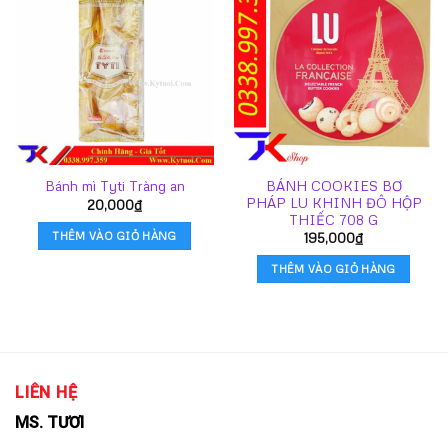
BÁNH COOKIES BƠ
Bánh mì Tyti Tràng an
PHÁP LU KHINH ĐÔ HỘP
20,000
₫
THIẾC 708 G
THÊM VÀO GIỎ HÀNG
195,000
₫
THÊM VÀO GIỎ HÀNG
LIÊN HỆ
MS. TƯƠI