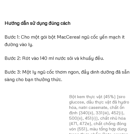
Hướng dẫn sử dụng đúng cách
Bước 1: Cho một gói bột MacCereal ngũ cốc yến mạch ít
đường vào ly.
Bước 2: Rót vào 140 ml nước sôi và khuấy đều.
Bước 3: Một ly ngũ cốc thơm ngon, đầy dinh dưỡng đã sẵn
sàng cho bạn thưởng thức.
Bột kem thực vật (45%) [siro
glucose, dầu thực vật đã hydro
hóa, natri caseinate, chất ổn
định (340(ii), 331(iii), 452(i),
500(ii), 451(i)), chất nhũ hóa
(471, 472e), chất chống đông
vón (551), màu tổng hợp dùng
trong thực phẩm Beta-caroten