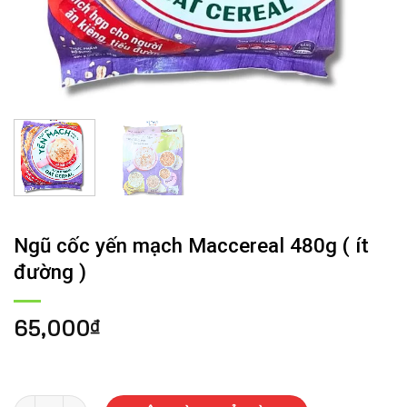
Ngũ cốc yến mạch Maccereal 480g ( ít
đường )
65,000
₫
Ngũ cốc yến mạch Maccereal 480g ( ít đường ) số lượng