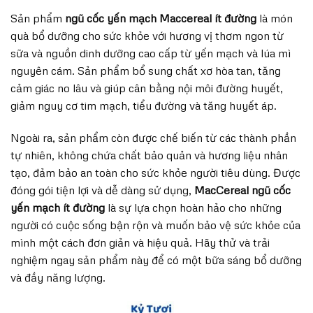
Sản phẩm
ngũ cốc yến mạch Maccereal ít đường
là món
quà bổ dưỡng cho sức khỏe với hương vị thơm ngon từ
sữa và nguồn dinh dưỡng cao cấp từ yến mạch và lúa mì
nguyên cám. Sản phẩm bổ sung chất xơ hòa tan, tăng
cảm giác no lâu và giúp cân bằng nội môi đường huyết,
giảm nguy cơ tim mạch, tiểu đường và tăng huyết áp.
Ngoài ra, sản phẩm còn được chế biến từ các thành phần
tự nhiên, không chứa chất bảo quản và hương liệu nhân
tạo, đảm bảo an toàn cho sức khỏe người tiêu dùng. Được
đóng gói tiện lợi và dễ dàng sử dụng,
MacCereal ngũ cốc
yến mạch ít đường
là sự lựa chọn hoàn hảo cho những
người có cuộc sống bận rộn và muốn bảo vệ sức khỏe của
mình một cách đơn giản và hiệu quả. Hãy thử và trải
nghiệm ngay sản phẩm này để có một bữa sáng bổ dưỡng
và đầy năng lượng.