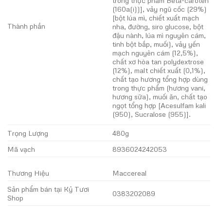
(160a(i))], vảy ngũ cốc (29%)
[bột lúa mì, chiết xuất mạch
Thành phần
nha, đường, siro glucose, bột
đậu nành, lúa mì nguyên cám,
tinh bột bắp, muối), vảy yến
mạch nguyên cám (12,5%),
chất xơ hòa tan polydextrose
(12%), malt chiết xuất (0,1%),
chất tạo hương tổng hợp dùng
trong thực phẩm (hương vani,
hương sữa), muối ăn, chất tạo
ngọt tổng hợp [Acesulfam kali
(950), Sucralose (955)].
Trọng Lượng
480g
Mã vạch
8936024242053
Thương Hiệu
Maccereal
Sản phẩm bán tại Kỷ Tươi
0383202089
Shop