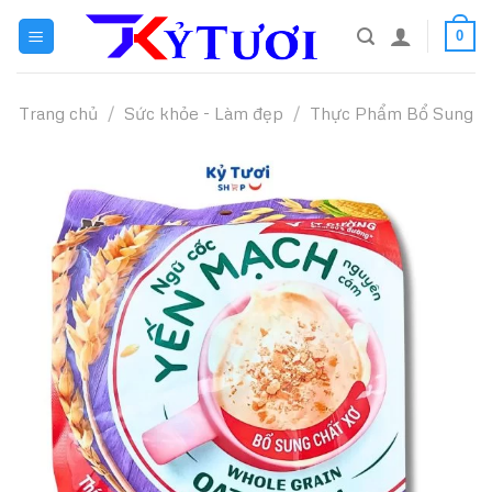
Skip
0
to
content
Trang chủ
/
Sức khỏe - Làm đẹp
/
Thực Phẩm Bổ Sung