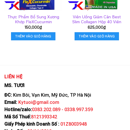
Thực Phẩm Bổ Sung Xương
Viên Uống Giảm Cân Best
Khớp FleXCucurmin
Slim Collagen Hộp 40 Viên
150,000
₫
625,000
₫
THÊM VÀO GIỎ HÀNG
THÊM VÀO GIỎ HÀNG
LIÊN HỆ
MS. TƯƠI
ĐC:
Kim Bôi, Vạn Kim, Mỹ Đức, TP Hà Nội
Email:
Kytuoi@gmail.com
Hotline/zalo:
0383.202.089 - 0338.997.359
Mã Số Thuế:
8121393342
Giấy Phép kinh Doanh Số :
01Z8003948