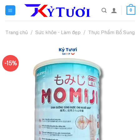
Skip
0
to
content
Trang chủ
/
Sức khỏe - Làm đẹp
/
Thực Phẩm Bổ Sung
-15%