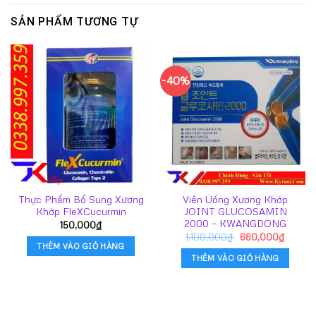
SẢN PHẨM TƯƠNG TỰ
-40%
Thực Phẩm Bổ Sung Xương
Viên Uống Xương Khớp
Khớp FleXCucurmin
JOINT GLUCOSAMIN
2000 – KWANGDONG
150,000
₫
Giá
Giá
1,100,000
₫
660,000
₫
gốc
hiện
THÊM VÀO GIỎ HÀNG
là:
tại
THÊM VÀO GIỎ HÀNG
1,100,000₫.
là:
660,00