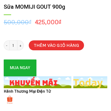
Sữa MOMIJI GOUT 900g
Giá
Giá
500,000
425,000
₫
₫
gốc
hiện
là:
tại
500,000₫.
là:
Sữa MOMIJI GOUT 900g số lượng
425,000₫.
THÊM VÀO GIỎ HÀNG
MUA NGAY
Kênh Thương Mại Điện Tử