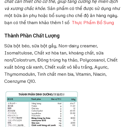
chất cần thiết cho cơ thể
,
giúp tăng cường hệ miễn dịch
và xương chắc khỏe
. Sản phẩm có thể được sử dụng như
một bữa ăn phụ hoặc bổ sung cho chế độ ăn hàng ngày.
bạn có thể tham khảo thêm 1 số
Thực Phẩm Bổ Sung
Thành Phần Chất Lượng
Sữa bột béo, sữa bột gầy, Non-dairy creamer,
Isomaltulose, Chất xơ hòa tan, khoáng chất, sữa
non/Colostrum, Đông trùng hạ thảo, Polycosanol, Chiết
xuất bông cải xanh, Chiết xuất vỏ liễu trắng, Ayuric,
Thymomodulin, Tinh chất men bia, Vitamin, Niacin,
Coenzyme Q10.