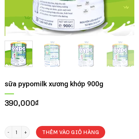
sữa pypomilk xương khớp 900g
390,000
₫
sữa pypomilk xương khớp 900g số lượng
THÊM VÀO GIỎ HÀNG