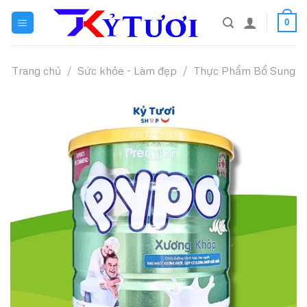
Skip
0
to
content
Trang chủ
/
Sức khỏe - Làm đẹp
/
Thực Phẩm Bổ Sung