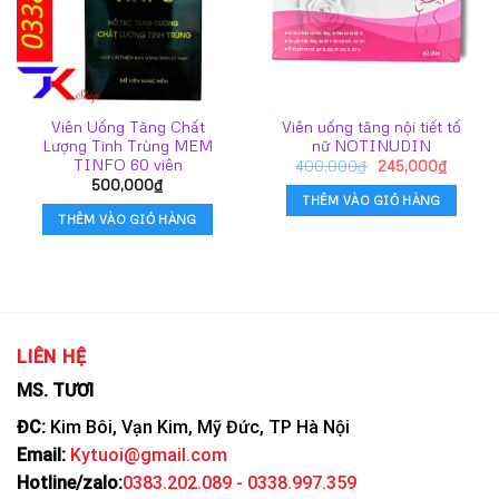
Viên Uống Tăng Chất
Viên uống tăng nội tiết tố
Lượng Tinh Trùng MEM
nữ NOTINUDIN
TINFO 60 viên
Giá
Giá
400,000
₫
245,000
₫
gốc
hiện
500,000
₫
là:
tại
THÊM VÀO GIỎ HÀNG
400,000₫.
là:
THÊM VÀO GIỎ HÀNG
245,00
LIÊN HỆ
MS. TƯƠI
ĐC:
Kim Bôi, Vạn Kim, Mỹ Đức, TP Hà Nội
Email:
Kytuoi@gmail.com
Hotline/zalo:
0383.202.089 - 0338.997.359