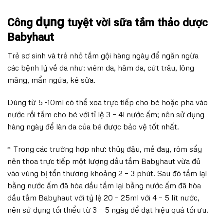
dụng
Công
tuyệt vời sữa tắm thảo dược
Babyhaut
Trẻ sơ sinh và trẻ nhỏ tắm gội hàng ngày để ngăn ngừa
các bệnh lý về da như: viêm da, hăm da, cứt trâu, lông
măng, mẩn ngứa, kê sữa.
Dùng từ 5 -10ml có thể xoa trực tiếp cho bé hoặc pha vào
nước rồi tắm cho bé với tỉ lệ 3 – 4l nước ấm; nên sử dụng
hàng ngày để làn da của bé được bảo vệ tốt nhất.
* Trong các trường hợp như: thủy đậu, mề đay, rôm sẩy
nên thoa trực tiếp một lượng dầu tắm Babyhaut vừa đủ
vào vùng bị tổn thương khoảng 2 – 3 phút. Sau đó tắm lại
bằng nước ấm đã hòa dầu tắm lại bằng nước ấm đã hòa
dầu tắm Babyhaut với tỷ lệ 20 – 25ml với 4 – 5 lít nước,
nên sử dụng tối thiểu từ 3 – 5 ngày để đạt hiệu quả tối ưu.