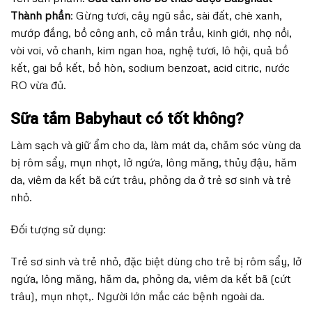
Thành phần
: Gừng tươi, cây ngũ sắc, sài đất, chè xanh,
mướp đắng, bồ công anh, cỏ mần trầu, kinh giới, nhọ nồi,
vòi voi, vỏ chanh, kim ngan hoa, nghệ tươi, lô hội, quả bồ
kết, gai bồ kết, bồ hòn, sodium benzoat, acid citric, nước
RO vừa đủ.
Sữa tắm Babyhaut có tốt không?
Làm sạch và giữ ẩm cho da, làm mát da, chăm sóc vùng da
bị rôm sẩy, mụn nhọt, lở ngứa, lông măng, thủy đậu, hăm
da, viêm da kết bã cứt trâu, phỏng da ở trẻ sơ sinh và trẻ
nhỏ.
Đối tượng sử dụng:
Trẻ sơ sinh và trẻ nhỏ, đặc biệt dùng cho trẻ bị rôm sẩy, lở
ngứa, lông măng, hăm da, phỏng da, viêm da kết bã (cứt
trâu), mụn nhọt,. Người lớn mắc các bệnh ngoài da.