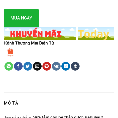
MUA NGAY
Kênh Thương Mại Điện Tử
MÔ TẢ
Tên sản phẩm:
Sữa tắm cho bé thảo dược Babyhaut