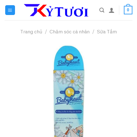
Skip
0
to
content
Trang chủ
/
Chăm sóc cá nhân
/
Sữa Tắm