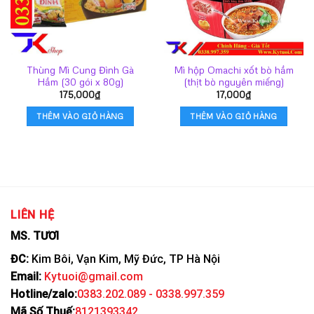
Thùng Mì Cung Đình Gà
Mì hộp Omachi xốt bò hầm
Hầm (30 gói x 80g)
(thịt bò nguyên miếng)
175,000
₫
17,000
₫
THÊM VÀO GIỎ HÀNG
THÊM VÀO GIỎ HÀNG
LIÊN HỆ
MS. TƯƠI
ĐC:
Kim Bôi, Vạn Kim, Mỹ Đức, TP Hà Nội
Email:
Kytuoi@gmail.com
Hotline/zalo:
0383.202.089 - 0338.997.359
Mã Số Thuế:
8121393342