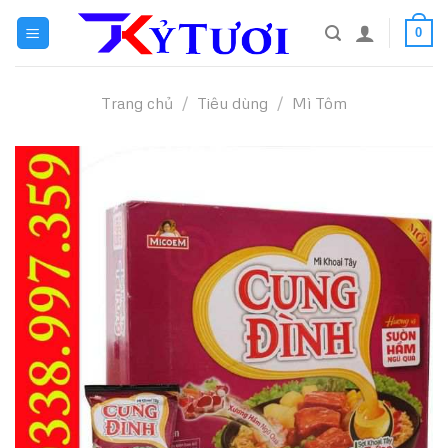
Skip
0
to
content
Trang chủ
/
Tiêu dùng
/
Mì Tôm