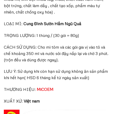
bột trứng, chất làm dầy , chất tạo xốp, phẩm màu tự
nhiên, chất chống oxy hóa) .
LOẠI MÌ:
Cung Đình Sườn Hầm Ngũ Quả
TRỌNG LƯỢNG: 1 thùng / (30 gói = 80g)
CÁCH SỬ DỤNG: Cho mì tôm và các gói gia vị vào tô và
chế khoảng 350 ml và nước sôi đậy nắp lại và chờ 3 phút.
(trộn đều và dùng được ngay).
LƯU Ý: Sử dụng khi còn hạn sử dụng không ăn sản phẩm
khi hết hạn( HSD 6 tháng kể từ ngày sản xuất)
THƯƠNG HIỆU:
MiCOEM
XUẤT XỨ:
Việt nam