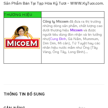
Sản Phẩm Bán Tại Tạp Hóa Kỷ Tươi – WWW.KyTuoi.com.
THƯƠNG HIỆU
Công ty Micoem
đã đưa ra thị trường
những dòng sản phẩm, chất lượng cao
dưới thương hiệu
Micoem
và được
người tiêu dùng đón nhận và tin tưởng
như(
Cung Đình
, Gà Nấm, Mummum,
Dim Dim, Mì cân), Tứ Tuyệt hay các
nhãn hiệu nước mắm như Ông (Tây
Vàng, Ông Tây, Long Đình)...
THÔNG TIN BỔ SUNG
CÂN NẶNG
3 kg