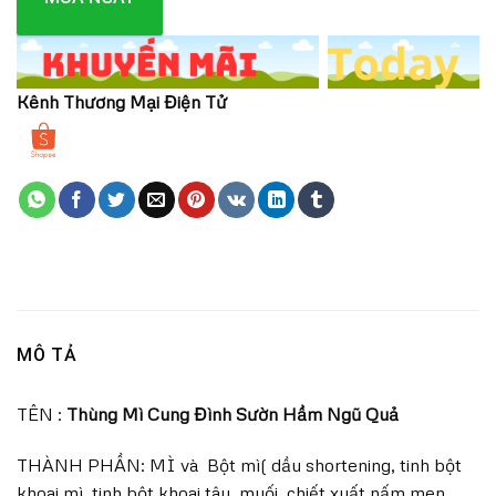
Kênh Thương Mại Điện Tử
MÔ TẢ
TÊN :
Thùng Mì Cung Đình Sườn Hầm Ngũ Quả
THÀNH PHẦN: MÌ và Bột mì( dầu shortening, tinh bột
khoai mì, tinh bột khoai tây, muối, chiết xuất nấm men,