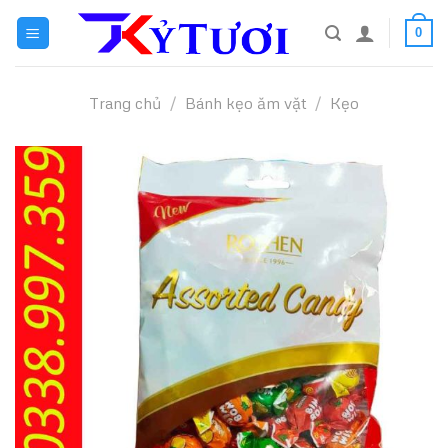
Skip
0
to
content
Trang chủ
/
Bánh kẹo ăm vặt
/
Kẹo