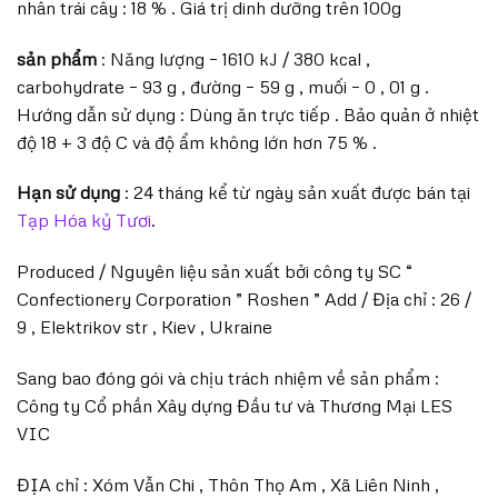
nhân trái cây : 18 % . Giá trị dinh dưỡng trên 100g
sản phẩm
: Năng lượng – 1610 kJ / 380 kcal ,
carbohydrate – 93 g , đường – 59 g , muối – 0 , 01 g .
Hướng dẫn sử dụng : Dùng ăn trực tiếp . Bảo quản ở nhiệt
độ 18 + 3 độ C và độ ẩm không lớn hơn 75 % .
Hạn sử dụng
: 24 tháng kể từ ngày sản xuất được bán tại
Tạp Hóa kỷ Tươi
.
Produced / Nguyên liệu sản xuất bởi công ty SC “
Confectionery Corporation ” Roshen ” Add / Địa chỉ : 26 /
9 , Elektrikov str , Kiev , Ukraine
Sang bao đóng gói và chịu trách nhiệm về sản phẩm :
Công ty Cổ phần Xây dựng Đầu tư và Thương Mại LES
VIC
ĐỊA chỉ : Xóm Vẫn Chi , Thôn Thọ Am , Xã Liên Ninh ,