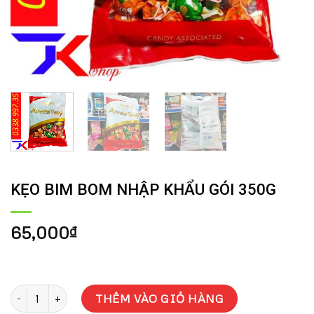
KẸO BIM BOM NHẬP KHẨU GÓI 350G
65,000
₫
KẸO BIM BOM NHẬP KHẨU GÓI 350G số lượng
THÊM VÀO GIỎ HÀNG