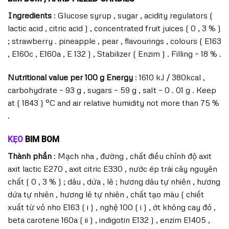
Ingredients
: Glucose syrup , sugar , acidity regulators (
lactic acid , citric acid ) , concentrated fruit juices ( 0 , 3 % )
; strawberry . pineapple , pear , flavourings , colours ( E163
, E160c , E160a , E 132 ) , Stabilizer ( Enzim ) . Filling – 18 % .
Nutritional value per 100 g Energy
: 1610 kJ / 380kcal ,
carbohydrate – 93 g , sugars – 59 g , salt – 0 . 01 g . Keep
at ( 1843 ) °C and air relative humidity not more than 75 %
.
KẸO
BIM BOM
Thành phần
: Mạch nha , đường , chất điều chỉnh độ axit
axit lactic E270 , axit citric E330 , nước ép trái cây nguyên
chất ( 0 , 3 % ) ; dâu , dứa , lê ; hương dâu tự nhiên , hương
dứa tự nhiên , hương lê tự nhiên , chất tạo màu ( chiết
xuất từ vỏ nho E163 ( i ) , nghệ 100 ( i ) , ớt không cay đỏ ,
beta carotene 160a ( ii ) , indigotin E132 ) , enzim E1405 ,