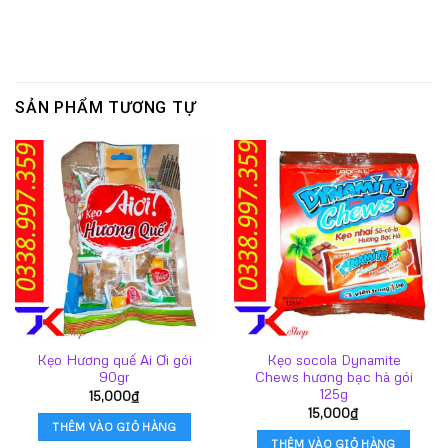
SẢN PHẨM TƯƠNG TỰ
Kẹo Hương quế Ai Ơi gói
Kẹo socola Dynamite
90gr
Chews hương bạc hà gói
125g
15,000
₫
15,000
₫
THÊM VÀO GIỎ HÀNG
THÊM VÀO GIỎ HÀNG