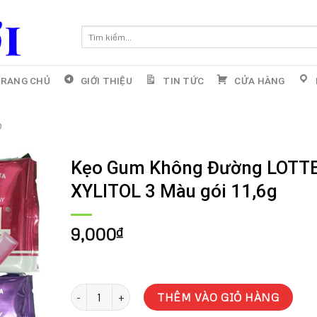
Tìm
kiếm:
RANG CHỦ
GIỚI THIỆU
TIN TỨC
CỬA HÀNG
o
Kẹo Gum Không Đường LOTT
XYLITOL 3 Màu gói 11,6g
9,000
₫
Kẹo Gum Không Đường LOTTE XYLITOL 3 Màu gói 11,6
THÊM VÀO GIỎ HÀNG