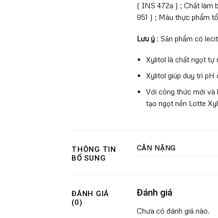
( INS 472a ) ; Chất làm 
951 ) ; Màu thực phẩm tổ
Lưu ý
: Sản phẩm có lecit
Xylitol là chất ngọt tự 
Xylitol giúp duy trì 
Với công thức mới và 
tạo ngọt nền Lotte Xyl
CÂN NẶNG
THÔNG TIN
BỔ SUNG
Đánh giá
ĐÁNH GIÁ
(0)
Chưa có đánh giá nào.