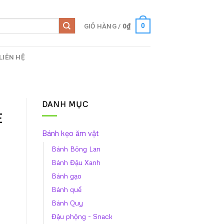
GIỎ HÀNG /
0
₫
0
LIÊN HỆ
DANH MỤC
E
Bánh kẹo ăm vặt
Bánh Bông Lan
Bánh Đậu Xanh
Bánh gạo
Bánh quế
Bánh Quy
g số lượng
Đậu phộng - Snack