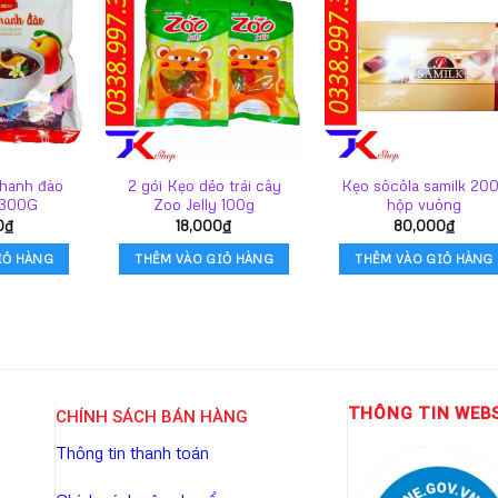
chanh đào
2 gói Kẹo dẻo trái cây
Kẹo sôcôla samilk 20
 300G
Zoo Jelly 100g
hộp vuông
0
₫
18,000
₫
80,000
₫
IỎ HÀNG
THÊM VÀO GIỎ HÀNG
THÊM VÀO GIỎ HÀNG
THÔNG TIN WEB
CHÍNH SÁCH BÁN HÀNG
Thông tin thanh toán