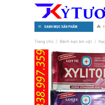
Skip
to
content
DANH MỤC SẢN PHẨM
T
Trang chủ
/
Bánh kẹo ăm vặt
/
Kẹ