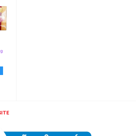
0g
Kẹo Hồng Sâm Hàn
Thực Phẩm Bổ Sung
Quốc SAMSUNG 200g
Kẹo Trái Cây – C
25,000
₫
28,000
₫
THÊM VÀO GIỎ HÀNG
THÊM VÀO GIỎ HÀNG
SITE