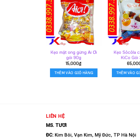
Kẹo mật ong gừng Ai Ơi
Kẹo Sôcôla 
gói 90g
KiCo Gói
15,000
₫
65,00
THÊM VÀO GIỎ HÀNG
THÊM VÀO G
LIÊN HỆ
MS. TƯƠI
ĐC:
Kim Bôi, Vạn Kim, Mỹ Đức, TP Hà Nội