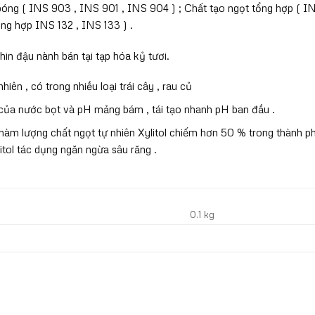
bóng ( INS 903 , INS 901 , INS 904 ) ; Chất tạo ngọt tổng hợp ( I
ng hợp INS 132 , INS 133 ) .
hin đậu nành bán tại tạp hóa kỷ tươi.
nhiên , có trong nhiều loại trái cây , rau củ
pH của nước bọt và pH mảng bám , tái tạo nhanh pH ban đầu .
hàm lượng chất ngọt tự nhiên Xylitol chiếm hơn 50 % trong thành p
itol tác dụng ngăn ngừa sâu răng .
0.1 kg