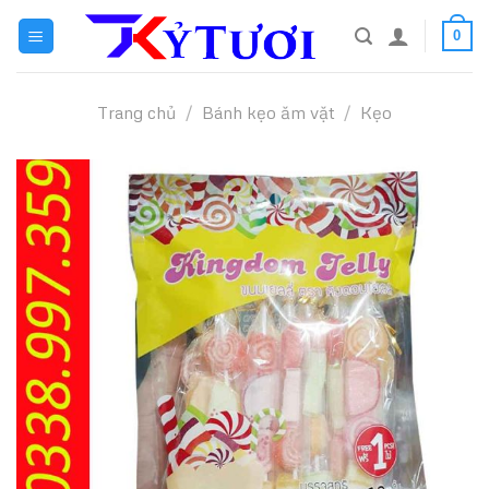
Skip
0
to
content
Trang chủ
/
Bánh kẹo ăm vặt
/
Kẹo