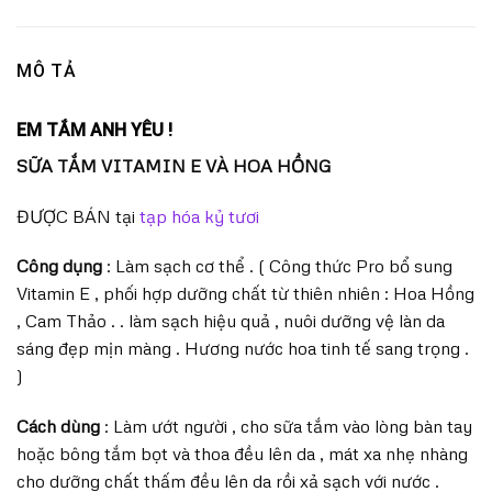
MÔ TẢ
EM TẮM ANH YÊU !
SỮA TẮM VITAMIN E VÀ HOA HỒNG
ĐƯỢC BÁN tại
tạp hóa kỷ tươi
Công dụng
: Làm sạch cơ thể . ( Công thức Pro bổ sung
Vitamin E , phối hợp dưỡng chất từ thiên nhiên : Hoa Hồng
, Cam Thảo . . làm sạch hiệu quả , nuôi dưỡng vệ làn da
sáng đẹp mịn màng . Hương nước hoa tinh tế sang trọng .
)
Cách dùng
: Làm ướt người , cho sữa tắm vào lòng bàn tay
hoặc bông tắm bọt và thoa đều lên da , mát xa nhẹ nhàng
cho dưỡng chất thấm đều lên da rồi xả sạch với nước .