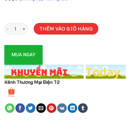
SỮA TẮM THEBOL VITAMIN E VÀ HOA HỒNG 1.2KG số lượng
THÊM VÀO GIỎ HÀNG
MUA NGAY
Kênh Thương Mại Điện Tử