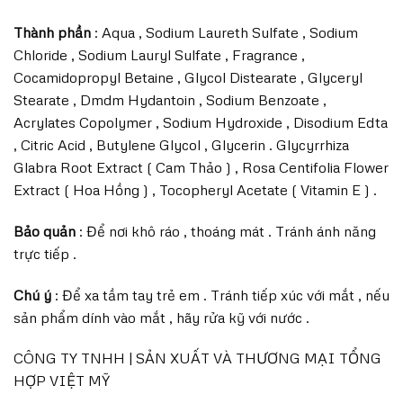
Thành phần
: Aqua , Sodium Laureth Sulfate , Sodium
Chloride , Sodium Lauryl Sulfate , Fragrance ,
Cocamidopropyl Betaine , Glycol Distearate , Glyceryl
Stearate , Dmdm Hydantoin , Sodium Benzoate ,
Acrylates Copolymer , Sodium Hydroxide , Disodium Edta
, Citric Acid , Butylene Glycol , Glycerin . Glycyrrhiza
Glabra Root Extract ( Cam Thảo ) , Rosa Centifolia Flower
Extract ( Hoa Hồng ) , Tocopheryl Acetate ( Vitamin E ) .
Bảo quản
: Để nơi khô ráo , thoáng mát . Tránh ánh năng
trực tiếp .
Chú ý
: Để xa tầm tay trẻ em . Tránh tiếp xúc với mắt , nếu
sản phẩm dính vào mắt , hãy rửa kỹ với nước .
CÔNG TY TNHH | SẢN XUẤT VÀ THƯƠNG MẠI TỔNG
HỢP VIỆT MỸ