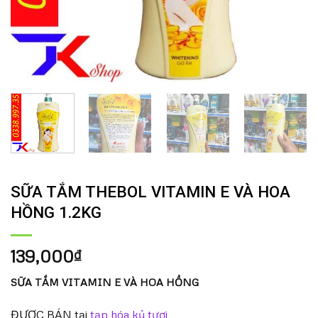
SỮA TẮM THEBOL VITAMIN E VÀ HOA
HỒNG 1.2KG
139,000
₫
SỮA TẮM VITAMIN E VÀ HOA HỒNG
ĐƯỢC BÁN tại
tạp hóa kỷ tươi