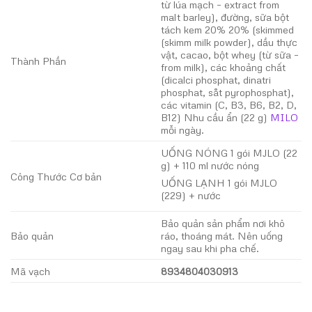
từ lúa mạch – extract from
malt barley), đường, sữa bột
tách kem 20% 20% (skimmed
(skimm milk powder), dầu thực
vật, cacao, bột whey (từ sữa –
Thành Phần
from milk), các khoảng chất
(dicalci phosphat, dinatri
phosphat, såt pyrophosphat),
các vitamin (C, B3, B6, B2, D,
B12) Nhu cầu ẩn (22 g)
MILO
mỗi ngày.
UỐNG NÓNG 1 gói MJLO (22
g) + 110 ml nước nóng
Công Thước Cơ bản
UỐNG LẠNH 1 gói MJLO
(229) + nước
Bảo quản sản phẩm nơi khô
Bảo quản
ráo, thoáng mát. Nên uống
ngay sau khi pha chế.
Mã vạch
8934804030913