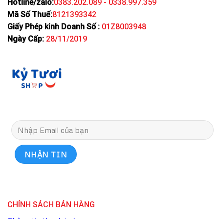
Hotline/zalo:
0383.202.089 - 0338.997.359
Mã Số Thuế:
8121393342
Giấy Phép kinh Doanh Số :
01Z8003948
Ngày Cấp:
28/11/2019
CHÍNH SÁCH BÁN HÀNG