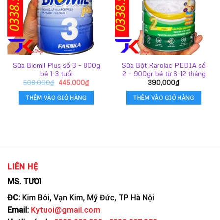
Sữa Biomil Plus số 3 – 800g
Sữa Bột Karolac PEDIA số
bé 1-3 tuổi
2 – 900gr bé từ 6-12 tháng
Giá
Giá
508,000
₫
445,000
₫
390,000
₫
gốc
hiện
là:
tại
THÊM VÀO GIỎ HÀNG
THÊM VÀO GIỎ HÀNG
508,000₫.
là:
445,000₫.
LIÊN HỆ
MS. TƯƠI
ĐC:
Kim Bôi, Vạn Kim, Mỹ Đức, TP Hà Nội
Email:
Kytuoi@gmail.com