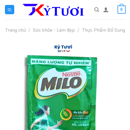
Skip
0
to
content
Trang chủ
/
Sức khỏe - Làm đẹp
/
Thực Phẩm Bổ Sung