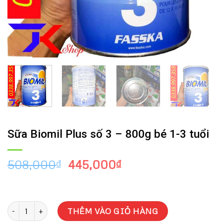
Sữa Biomil Plus số 3 – 800g bé 1-3 tuổi
Giá
Giá
508,000
445,000
₫
₫
gốc
hiện
là:
tại
508,000₫.
là:
Sữa Biomil Plus số 3 - 800g bé 1-3 tuổi số lượng
445,000₫.
THÊM VÀO GIỎ HÀNG