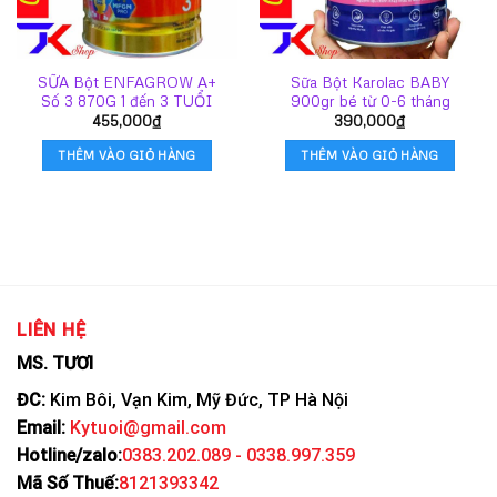
SỮA Bột ENFAGROW A+
Sữa Bột Karolac BABY
Số 3 870G 1 đến 3 TUỔI
900gr bé từ 0-6 tháng
455,000
₫
390,000
₫
THÊM VÀO GIỎ HÀNG
THÊM VÀO GIỎ HÀNG
LIÊN HỆ
MS. TƯƠI
ĐC:
Kim Bôi, Vạn Kim, Mỹ Đức, TP Hà Nội
Email:
Kytuoi@gmail.com
Hotline/zalo:
0383.202.089 - 0338.997.359
Mã Số Thuế:
8121393342