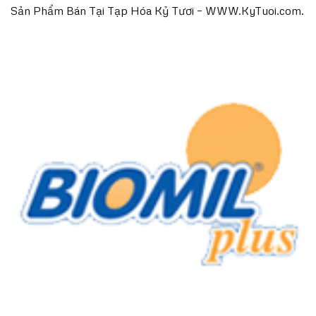
Sản Phẩm Bán Tại Tạp Hóa Kỷ Tươi – WWW.KyTuoi.com.