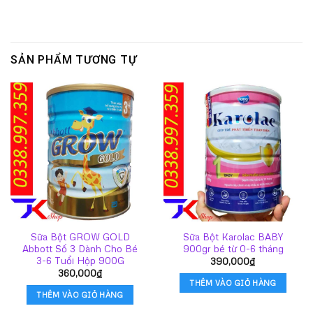
SẢN PHẨM TƯƠNG TỰ
Sữa Bột GROW GOLD
Sữa Bột Karolac BABY
Abbott Số 3 Dành Cho Bé
900gr bé từ 0-6 tháng
3-6 Tuổi Hộp 900G
390,000
₫
360,000
₫
THÊM VÀO GIỎ HÀNG
THÊM VÀO GIỎ HÀNG