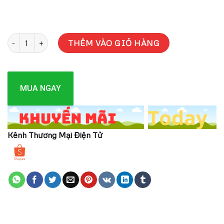
Sữa Metacare số 3 hộp 900g dành cho trẻ 1 đến 3 tuổi số lượng
THÊM VÀO GIỎ HÀNG
MUA NGAY
Kênh Thương Mại Điện Tử