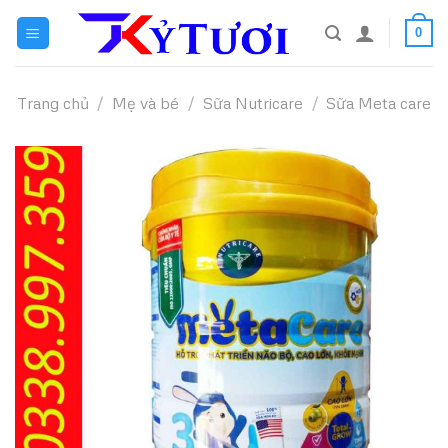
Skip
0
to
content
Trang chủ
/
Mẹ và bé
/
Sữa Nutricare
/
Sữa Meta care