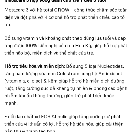
Metacare 3 hộp 900g dành cho trẻ 1 đến 3 tuổi
Metacare 3 với hệ total GROW – công thức chăm sóc toàn
diện và đột phá với 4 cơ chế hỗ trợ phát triển chiều cao tối
ưu.
Bổ sung vitamin và khoáng chất theo đúng lứa tuổi và đáp
ứng được 100% kiến nghị của fda Hoa Kỳ, giúp hỗ trợ phát
triển não bộ, miễn dịch và thể chất của trẻ.
Hỗ trợ tiêu hóa và miễn dịch:
Bổ sung 5 loại Nucleotides,
tăng hàm lượng sữa non Colostrum cùng hệ Antioxidant
(vitamin a, c, e,se) & kẽm giúp hỗ trợ hệ miễn dịch đường
ruột, tăng cường sức đề kháng tự nhiên & phòng các bệnh
nhiễm khuẩn thông thường, giúp trẻ phát triển khỏe
mạnh.
– dồi dào chất xơ FOS &Lnulin giúp tăng cường sự phát
triển của vi khuẩn có lợi, hỗ trợ hệ tiêu hóa, giúp cải thiện
hấp thu & tránh táo bón.