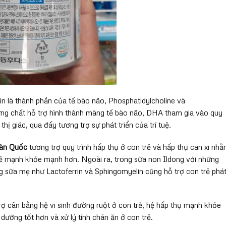
n là thành phần của tế bào não, Phosphatidylcholine và
ững chất hỗ trợ hình thành màng tế bào não, DHA tham gia vào quy
o thị giác, qua đấy tương trợ sự phát triển của trí tuệ.
àn Quốc
tương trợ quy trình hấp thụ ở con trẻ và hấp thụ can xi nh
rẻ mạnh khỏe mạnh hơn. Ngoài ra, trong sữa non Ildong với những
g sữa mẹ như Lactoferrin và Sphingomyelin cũng hỗ trợ con trẻ phá
trợ cân bằng hệ vi sinh đường ruột ở con trẻ, hệ hấp thụ mạnh khỏe
dưỡng tốt hơn và xử lý tính chán ăn ở con trẻ.