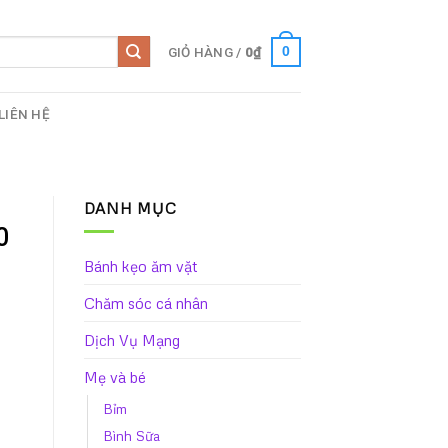
GIỎ HÀNG /
0
₫
0
LIÊN HỆ
DANH MỤC
0
Bánh kẹo ăm vặt
Chăm sóc cá nhân
Dịch Vụ Mạng
Mẹ và bé
Bỉm
Bình Sữa