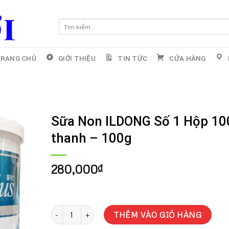
Tìm
kiếm:
RANG CHỦ
GIỚI THIỆU
TIN TỨC
CỬA HÀNG
Sữa Non ILDONG Số 1 Hộp 10
thanh – 100g
280,000
₫
Sữa Non ILDONG Số 1 Hộp 100 thanh - 100g số lượng
THÊM VÀO GIỎ HÀNG