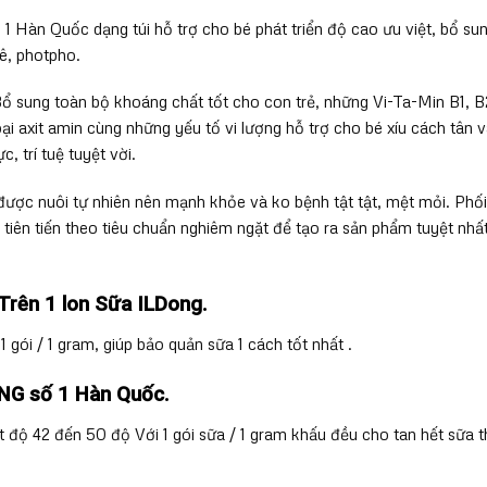
 1 Hàn Quốc dạng túi hỗ trợ cho bé phát triển độ cao ưu việt, bổ su
ê, photpho.
 sung toàn bộ khoáng chất tốt cho con trẻ, những Vi-Ta-Min B1, B
loại axit amin cùng những yếu tố vi lượng hỗ trợ cho bé xíu cách tân 
c, trí tuệ tuyệt vời.
ược nuôi tự nhiên nên mạnh khỏe và ko bệnh tật tật, mệt mỏi. Phối
 tiên tiến theo tiêu chuẩn nghiêm ngặt để tạo ra sản phẩm tuyệt nhấ
Trên 1 lon Sữa ILDong.
1 gói / 1 gram, giúp bảo quản sữa 1 cách tốt nhất .
NG số 1 Hàn Quốc.
 độ 42 đến 50 độ Với 1 gói sữa / 1 gram khấu đều cho tan hết sữa t