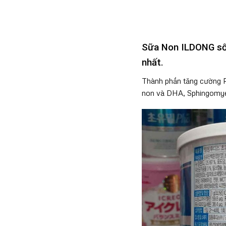
Sữa Non ILDONG số 
nhất.
Thành phần tăng cường P
non và DHA, Sphingomyeli