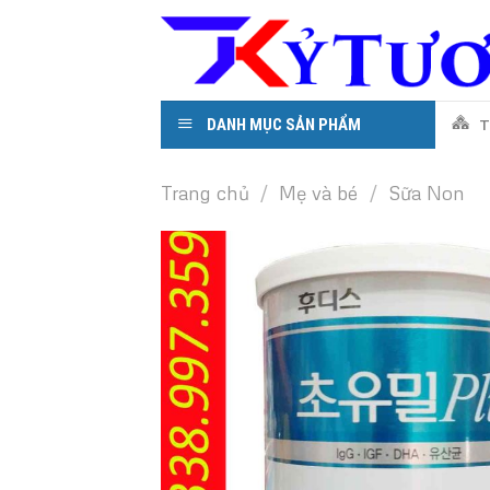
Skip
to
content
DANH MỤC SẢN PHẨM
T
Trang chủ
/
Mẹ và bé
/
Sữa Non