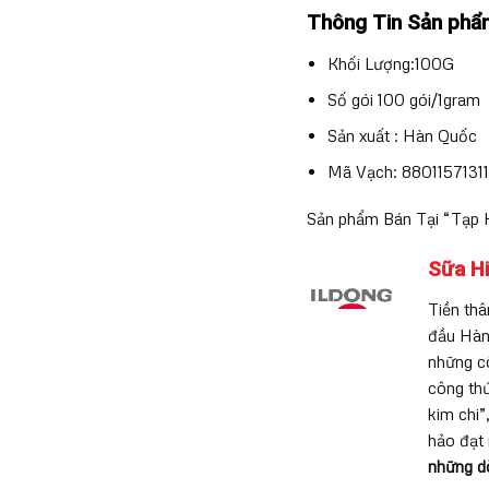
Thông Tin Sản phẩ
Khối Lượng:100G
Số gói 100 gói/1gram
Sản xuất : Hàn Quốc
Mã Vạch: 88011571311
Sản phẩm Bán Tại “Tạp 
Sữa Hi
Tiền thâ
đầu Hàn
những cô
công th
kim chi”
hảo đạt 
những d