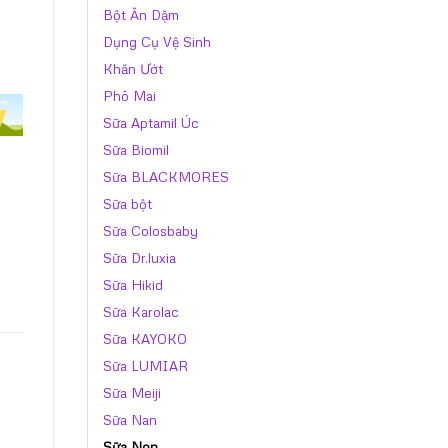
Bột Ăn Dặm
Dụng Cụ Vệ Sinh
Khăn Ướt
Phô Mai
Sữa Aptamil Úc
Sữa Biomil
Sữa BLACKMORES
Sữa bột
Sữa Colosbaby
Sữa Dr.luxia
Sữa Hikid
Sữa Karolac
Sữa KAYOKO
Sữa LUMIAR
Sữa Meiji
Sữa Nan
Sữa Non