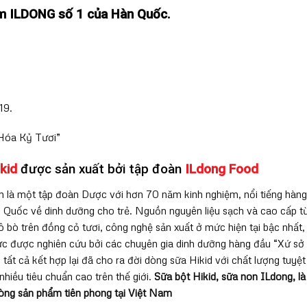
m ILDONG số 1 của Hàn Quốc.
19.
Hóa Kỷ Tươi”
kid
được sản xuất bởi tập đoàn
ILdong Food
n là một tập đoàn Dược với hơn 70 năm kinh nghiệm, nổi tiếng hàng
 Quốc về dinh dưỡng cho trẻ. Nguồn nguyên liệu sạch và cao cấp t
 bò trên đồng cỏ tươi, công nghệ sản xuất ở mức hiện tại bậc nhất,
ức được nghiên cứu bởi các chuyên gia dinh dưỡng hàng đầu “Xứ sở
, tất cả kết hợp lại đã cho ra đời dòng sữa Hikid với chất lượng tuyệt
nhiều tiêu chuẩn cao trên thế giới.
Sữa bột Hikid, sữa non ILdong, là
òng sản phẩm tiên phong tại Việt Nam