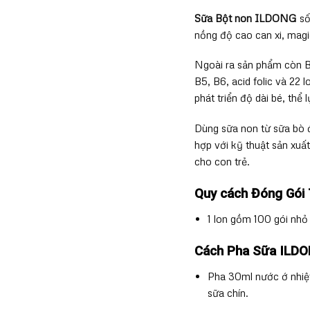
Sữa Bột non ILDONG
số
nồng độ cao can xi, magi
Ngoài ra sản phẩm còn Bổ
B5, B6, acid folic và 22 
phát triển độ dài bé, thể lự
Dùng sữa non từ sữa bò đ
hợp với kỹ thuật sản xuất
cho con trẻ.
Quy cách Đóng Gói 
1 lon gồm 100 gói nhỏ 
Cách Pha Sữa ILDO
Pha 30ml nước ớ nhiệt
sữa chín.