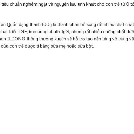
iêu chuẩn nghiêm ngặt và nguyên liệu tinh khiết cho con trẻ từ 0 tớ
 Quốc dạng thanh 100g là thành phần bổ sung rất nhiều chất chất
phát triển IGF, immunoglobulin IgG, nhưng rất nhiều những chất dư
non ILDONG thông thường xuyên sẽ hỗ trợ tạo nền tảng vô cùng v
của con trẻ được ti bằng sữa mẹ hoặc sữa bột.