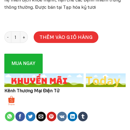
thông thường. Được bán tại Tạp hóa kỷ tươi
SỮA Bột ENFAGROW A+ Số 3 870G 1 đến 3 TUỔI số lượng
THÊM VÀO GIỎ HÀNG
MUA NGAY
Kênh Thương Mại Điện Tử