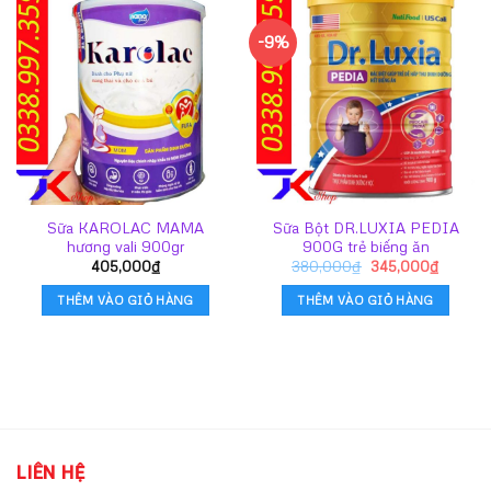
-9%
Sữa KAROLAC MAMA
Sữa Bột DR.LUXIA PEDIA
hương vali 900gr
900G trẻ biếng ăn
Giá
Giá
405,000
₫
380,000
₫
345,000
₫
gốc
hiện
là:
tại
THÊM VÀO GIỎ HÀNG
THÊM VÀO GIỎ HÀNG
380,000₫.
là:
345,00
LIÊN HỆ