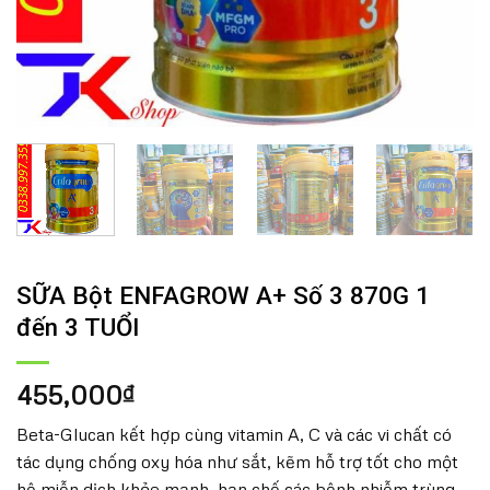
SỮA Bột ENFAGROW A+ Số 3 870G 1
đến 3 TUỔI
455,000
₫
Beta-Glucan kết hợp cùng vitamin A, C và các vi chất có
tác dụng chống oxy hóa như sắt, kẽm hỗ trợ tốt cho một
hệ miễn dịch khỏe mạnh, hạn chế các bệnh nhiễm trùng