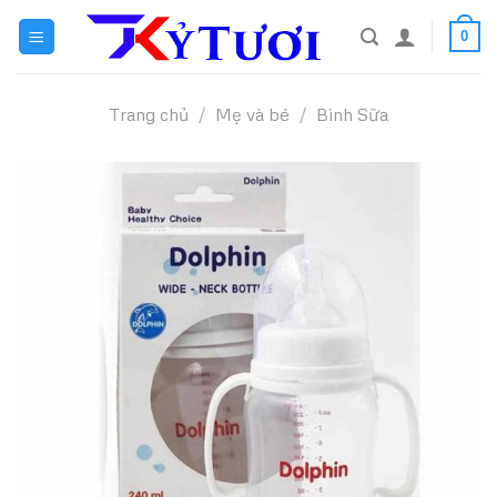
Skip
0
to
content
Trang chủ
/
Mẹ và bé
/
Bình Sữa