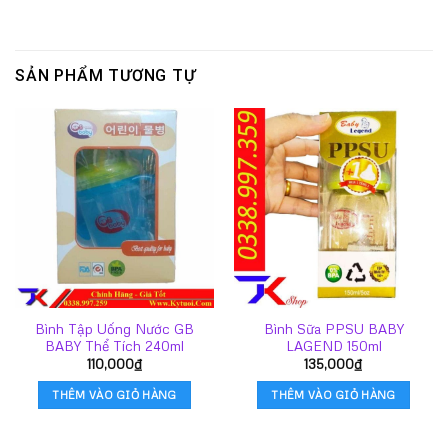
SẢN PHẨM TƯƠNG TỰ
Bình Tập Uống Nước GB
Bình Sữa PPSU BABY
BABY Thể Tích 240ml
LAGEND 150ml
110,000
₫
135,000
₫
THÊM VÀO GIỎ HÀNG
THÊM VÀO GIỎ HÀNG