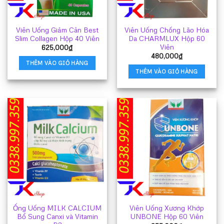
Viên Uống Giảm Cân Best
Viên Uống Chống Lão Hóa
Slim Collagen Hộp 40 Viên
Da CHARMLUX Hộp 60
Viên
625,000
₫
480,000
₫
THÊM VÀO GIỎ HÀNG
THÊM VÀO GIỎ HÀNG
Ống Uống MILK CALCIUM
Viên Uống Xương Khớp
Bổ Sung Canxi và Vitamin
UNBONE Hộp 60 Viên