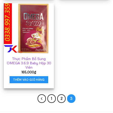
Thực Phẩm Bổ Sung
OMEGA 3.6.9 Baby Hộp 30
Viên
165,000
₫
THÊM VÀO GIỎ HÀNG
1
2
3