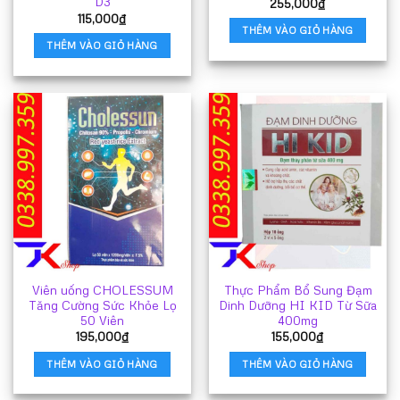
D3
255,000
₫
115,000
₫
THÊM VÀO GIỎ HÀNG
THÊM VÀO GIỎ HÀNG
Viên uống CHOLESSUM
Thực Phẩm Bổ Sung Đạm
Tăng Cường Sức Khỏe Lọ
Dinh Dưỡng HI KID Từ Sữa
50 Viên
400mg
195,000
₫
155,000
₫
THÊM VÀO GIỎ HÀNG
THÊM VÀO GIỎ HÀNG