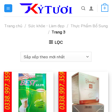
Skip
0
to
content
Trang chủ
/
Sức khỏe - Làm đẹp
/
Thực Phẩm Bổ Sung
/
Trang 3
LỌC