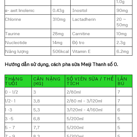
1.0g
α- axit linolenic
0.43g
Inositol
90mg
Chlorine
310mg
Lactadherin
20 ~
50mg
Taurine
28mg
Carnitine
10mg
Nucleotide
14mg
Độ tro
2.3g
Năng lượng
506kcal
Vitamin E
6.2mg
Hướng dẫn sử dụng, cách pha sữa Meiji Thanh số 0.
THÁNG
CÂN NẶNG
SỐ VIÊN SỮA / THỂ
LẦN
TUỔI
(KG)
TÍCH
BÚ
0 – 1/2
3
2/80ml
7
1/2– 1
3,8
2/80 ml – 3/120ml
7
1 -3
5,3
3/120ml – 4/160ml
6
3 -5
6,8
5/200ml
5
5 – 7
7,7
5/200ml
5
7 – 9
8,3
5/200ml
5