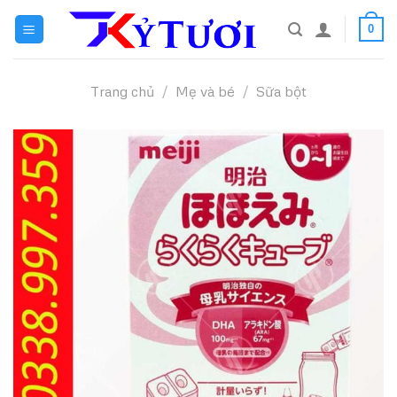
Skip
0
to
content
Trang chủ
/
Mẹ và bé
/
Sữa bột