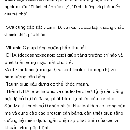
nghiên cứu
“Thành phần sữa mẹ”,
“Dinh dưỡng và phát triển
của trẻ nhỏ”
-Sữa cung cấp sắt,
vitamin D
, can-xi, và các loại khoáng chất,
vitamin thiết yếu khác.
-Vitamin C giúp tăng cường hấp thu sắt.
-DHA (docosahexaenoic acid) giúp tăng trưởng trí não và
phát triển võng mạc mắt cho trẻ.
-Axít -linolenic (omega 3) và axít linoleic (omega 6) với
hàm lượng cân bằng.
-Taurin giúp xây dựng cơ thể khỏe mạnh.
-Thêm DHA, arachidonic và cholesterol với tỷ lệ cân bằng
hợp lý hỗ trợ tối đa sự phát triển tự nhiên của trẻ nhỏ.
Sữa Meiji Thanh số 0 chứa nhiều Nucleotides có trong sữa
mẹ và cung cấp các protein cân bằng, cần thiết giúp tăng
cường hệ miễn dịch, ngăn chặn sự phát triển của các vi
khuẩn, virut gây bệnh