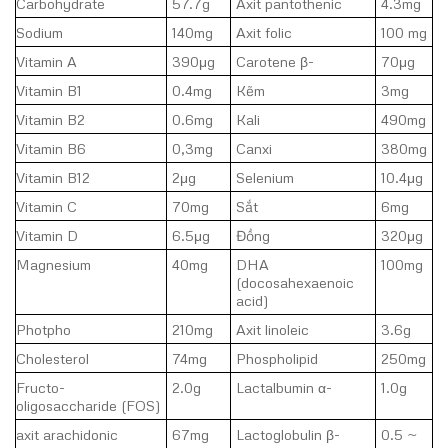
Carbohydrate
57.7g
Axit pantothenic
4.3mg
Sodium
140mg
Axit folic
100 mg
Vitamin A
390μg
Carotene β-
70μg
Vitamin B1
0.4mg
Kẽm
3mg
Vitamin B2
0.6mg
Kali
490mg
Vitamin B6
0,3mg
Canxi
380mg
Vitamin B12
2μg
Selenium
10.4μg
Vitamin C
70mg
Sắt
6mg
Vitamin D
6.5μg
Đồng
320μg
Magnesium
40mg
DHA
100mg
(docosahexaenoic
acid)
Photpho
210mg
Axit linoleic
3.6g
Cholesterol
74mg
Phospholipid
250mg
Fructo-
2.0g
Lactalbumin α-
1.0g
oligosaccharide (FOS)
axit arachidonic
67mg
Lactoglobulin β-
0.5 ~