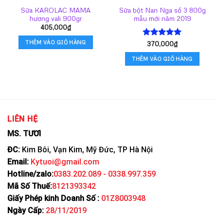
Sữa KAROLAC MAMA
Sữa bột Nan Nga số 3 800g
hương vali 900gr
mẫu mới năm 2019
405,000
₫
THÊM VÀO GIỎ HÀNG
Được xếp
370,000
₫
hạng
5.00
5 sao
THÊM VÀO GIỎ HÀNG
LIÊN HỆ
MS. TƯƠI
ĐC:
Kim Bôi, Vạn Kim, Mỹ Đức, TP Hà Nội
Email:
Kytuoi@gmail.com
Hotline/zalo:
0383.202.089 - 0338.997.359
Mã Số Thuế:
8121393342
Giấy Phép kinh Doanh Số :
01Z8003948
Ngày Cấp:
28/11/2019