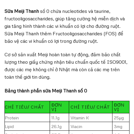
Sữa Meiji Thanh
số 0 chứa nucleotides và taurine,
fructooligosaccharides, giúp tăng cường hệ miễn dịch và
gia tăng hình thành các vi khuẩn có lợi cho đường ruột.
Sữa Meiji Thanh thêm Fructooligosaccharides (FOS) để
bảo vệ các vi khuẩn có lợi trong đường ruột.
Cơ sở sản xuất Meiji hoàn toàn tự động, đảm bảo chất
lượng theo giấy chứng nhận tiêu chuẩn quốc tế ISO9001,
được các mẹ không chỉ ở Nhật mà còn cả các mẹ trên
toàn thế giới tin dùng.
Bảng thành phần sữa Meiji Thanh số 0
ĐƠN
ĐƠN
CHỈ TIÊU/ CHẤT
CHỈ TIÊU/ CHẤT
VỊ
VỊ
Protein
11.1g
Vitamin K
25μg
Lipid
26.1g
Viacin
3mg