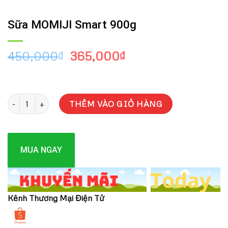
Sữa MOMIJI Smart 900g
Giá
Giá
450,000
365,000
₫
₫
gốc
hiện
là:
tại
450,000₫.
là:
Sữa MOMIJI Smart 900g số lượng
365,000₫.
THÊM VÀO GIỎ HÀNG
MUA NGAY
Kênh Thương Mại Điện Tử