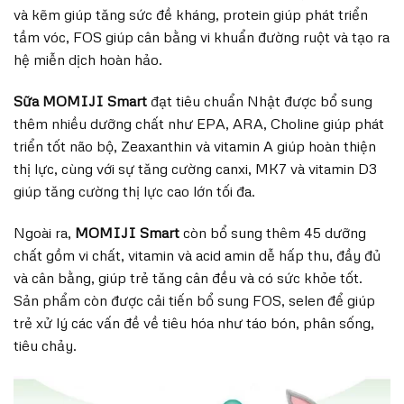
và kẽm giúp tăng sức đề kháng, protein giúp phát triển
tầm vóc, FOS giúp cân bằng vi khuẩn đường ruột và tạo ra
hệ miễn dịch hoàn hảo.
Sữa MOMIJI Smart
đạt tiêu chuẩn Nhật được bổ sung
thêm nhiều dưỡng chất như EPA, ARA, Choline giúp phát
triển tốt não bộ, Zeaxanthin và vitamin A giúp hoàn thiện
thị lực, cùng với sự tăng cường canxi, MK7 và vitamin D3
giúp tăng cường thị lực cao lớn tối đa.
Ngoài ra,
MOMIJI Smart
còn bổ sung thêm 45 dưỡng
chất gồm vi chất, vitamin và acid amin dễ hấp thu, đầy đủ
và cân bằng, giúp trẻ tăng cân đều và có sức khỏe tốt.
Sản phẩm còn được cải tiến bổ sung FOS, selen để giúp
trẻ xử lý các vấn đề về tiêu hóa như táo bón, phân sống,
tiêu chảy.