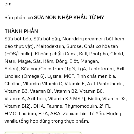
em.
Sản phẩm có
SỮA NON NHẬP KHẨU TỪ MỸ
THÀNH PHẦN
Sữa bột béo, Sữa bột gầy, Non-dairy creamer (bột kem
béo thực vật), Maltodextrin, Surose, Chất xơ hòa tan
(FOS/Inulin), Khoáng chất (Canxi, Kali, Photpho, Clorid,
Natri, Magie, Sắt, Kẽm, Đồng, I ốt, Mangan,
Selen), Sữa non/Colostrum (IgG, IgA, Lactoferrin), Axit
Linoleic (Omega 6), Lysine, MCT, Tinh chất men bia,
Choline, Vitamin (Vitamin C, Vitamin E, Axit Pantothenic,
Vitamin B3, Vitamin B1, Vitamin B2, Vitamin B6,
Vitamin A, Axit folic, Vitamin K2(MK7), Biotin, Vitamin D3,
Vitamin B12), DHA, Taurine, Thymomodulin, 2’-FL
HMO, Lactium, EPA, ARA, Zeaxanthin, Tổ Yến. Hương
vanilla tổng hợp dùng trong thực phẩm.