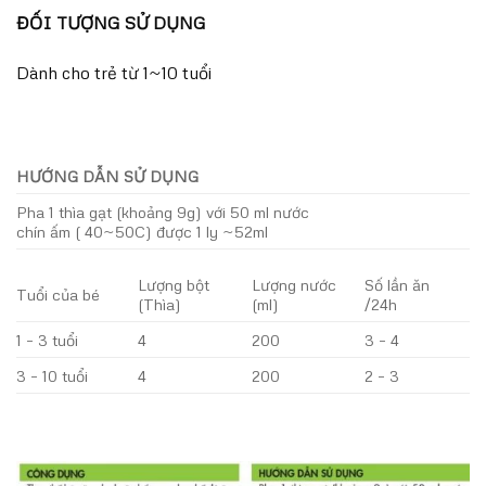
ĐỐI TƯỢNG SỬ DỤNG
Dành cho trẻ từ 1~10 tuổi
HƯỚNG DẪN SỬ DỤNG
Pha 1 thìa gạt (khoảng 9g) với 50 ml nước
chín ấm ( 40~50C) được 1 ly ~52ml
Lượng bột
Lượng nước
Số lần ăn
Tuổi của bé
(Thìa)
(ml)
/24h
1 – 3 tuổi
4
200
3 – 4
3 – 10 tuổi
4
200
2 – 3