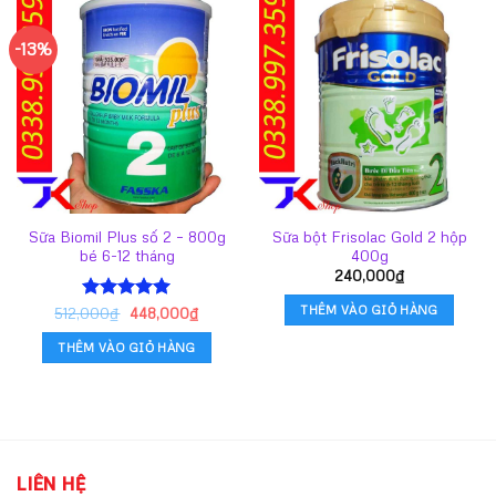
-13%
Sữa Biomil Plus số 2 – 800g
Sữa bột Frisolac Gold 2 hộp
bé 6-12 tháng
400g
240,000
₫
THÊM VÀO GIỎ HÀNG
Giá
Giá
512,000
Được xếp
₫
448,000
₫
gốc
hiện
hạng
5.00
là:
tại
5 sao
THÊM VÀO GIỎ HÀNG
512,000₫.
là:
448,000₫.
LIÊN HỆ