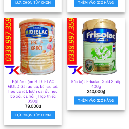
từ
LỰA CHỌN TÙY CHỌN
THÊM VÀO GIỎ HÀNG
80,000₫
đến
Sản
160,000₫
phẩm
này
có
nhiều
biến
thể.
Các
tùy
chọn
có
thể
Bột ăn dặm RIDIELAC
Sữa bột Frisolac Gold 2 hộp
được
GOLD Gà rau củ, bò rau củ,
400g
chọn
heo cà rốt, lươn cà rốt, heo
240,000
₫
trên
bó xôi, cá hồi ( Hộp thiếc
trang
350g)
THÊM VÀO GIỎ HÀNG
79,000
₫
sản
phẩm
LỰA CHỌN TÙY CHỌN
Sản
phẩm