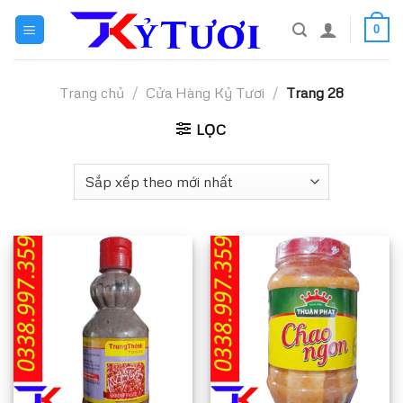
Skip
0
to
content
Trang chủ
/
Cửa Hàng Kỷ Tươi
/
Trang 28
LỌC