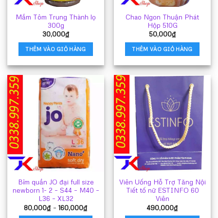
Mắm Tôm Trung Thành lọ
Chao Ngon Thuận Phát
300g
Hộp 510G
30,000
₫
50,000
₫
THÊM VÀO GIỎ HÀNG
THÊM VÀO GIỎ HÀNG
Bỉm quần JO đại full size
Viên Uống Hỗ Trợ Tăng Nội
newborn 1- 2 – S44 – M40 –
Tiết tố nữ ESTINFO 60
L36 – XL32
Viên
Khoảng
80,000
₫
–
160,000
₫
490,000
₫
giá: