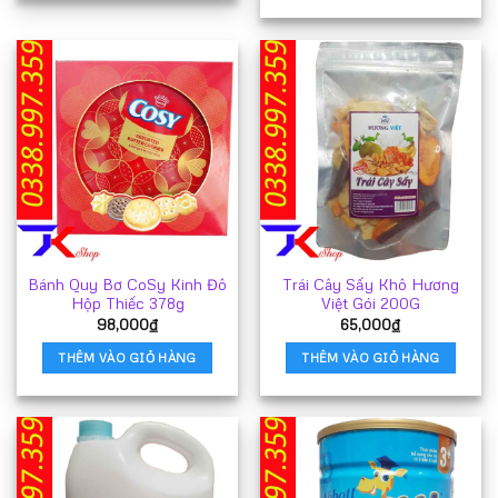
Bánh Quy Bơ CoSy Kinh Đô
Trái Cây Sấy Khô Hương
Hộp Thiếc 378g
Việt Gói 200G
98,000
₫
65,000
₫
THÊM VÀO GIỎ HÀNG
THÊM VÀO GIỎ HÀNG