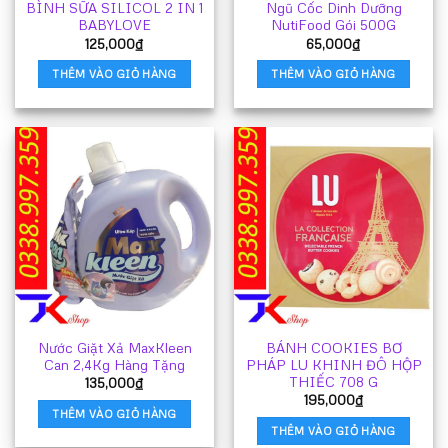
BÌNH SỮA SILICOL 2 IN 1
Ngũ Cốc Dinh Dưỡng
BABYLOVE
NutiFood Gói 500G
125,000
₫
65,000
₫
THÊM VÀO GIỎ HÀNG
THÊM VÀO GIỎ HÀNG
Nước Giặt Xả MaxKleen
BÁNH COOKIES BƠ
Can 2,4Kg Hàng Tặng
PHÁP LU KHINH ĐÔ HỘP
THIẾC 708 G
135,000
₫
195,000
₫
THÊM VÀO GIỎ HÀNG
THÊM VÀO GIỎ HÀNG