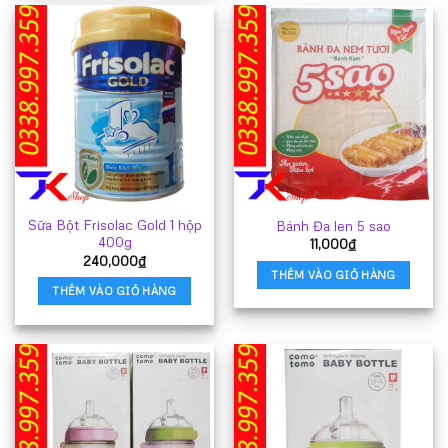
này
có
nhiều
biến
thể.
Các
tùy
chọn
có
thể
Sữa Bột Frisolac Gold 1 hộp
Bánh Đa len 5 sao
được
400g
11,000
₫
chọn
240,000
₫
trên
THÊM VÀO GIỎ HÀNG
trang
THÊM VÀO GIỎ HÀNG
sản
phẩm