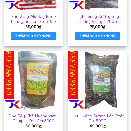
Nho Vàng Mỹ Sấy Khô -
Hạt Hướng Dương Sấy
FanCy Golden Gói 300G
Hương Việt gói 200G
85,000
₫
25,000
₫
THÊM VÀO GIỎ HÀNG
THÊM VÀO GIỎ HÀNG
Nho Sấy Khô Hương Việt –
Hạt Hướng Dương Lộc Phát
Garapes Dry Gói 300G
Gói 500G
60,000
₫
49,000
₫