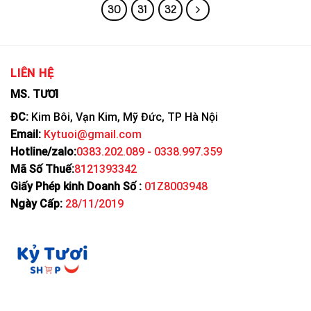
30
31
32
LIÊN HỆ
MS. TƯƠI
ĐC:
Kim Bôi, Vạn Kim, Mỹ Đức, TP Hà Nội
Email:
Kytuoi@gmail.com
Hotline/zalo:
0383.202.089 - 0338.997.359
Mã Số Thuế:
8121393342
Giấy Phép kinh Doanh Số :
01Z8003948
Ngày Cấp:
28/11/2019