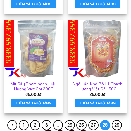
THÊM VÀO GIỎ HÀNG
THÊM VÀO GIỎ HÀNG
Mít Sấy Thơm ngon Hiệu
Ngô Lắc Khô Bò Lá Chanh
Hương Việt Gói 200G
Hương Việt Gói 150G
65,000
₫
25,000
₫
THÊM VÀO GIỎ HÀNG
THÊM VÀO GIỎ HÀNG
1
2
3
…
25
26
27
28
29