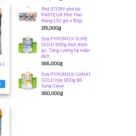
Phở STORY phở bò
PASTEUR Phở Thìn
thùng (30 gói x 82g)
215,000
₫
Sữa PYPOMILK SURE
GOLD 900g Kích thích
ăn, Tăng cường hệ miễn
dịch
355,000
₫
d 2
Sữa PYPOMILK CANXI
GOLD hộp 900g Bổ
G
Sung Canxi
350,000
₫