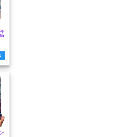
hộp
đến
G
BY