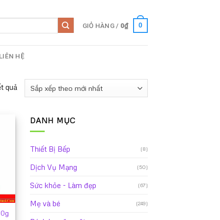
GIỎ HÀNG /
0
₫
0
LIÊN HỆ
ết quả
DANH MỤC
Thiết Bị Bếp
(8)
Dịch Vụ Mạng
(50)
Sức khỏe - Làm đẹp
(67)
Mẹ và bé
(249)
00g