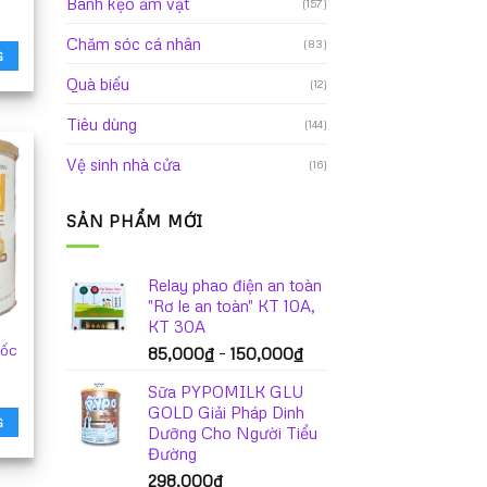
Bánh kẹo ăm vặt
(157)
Chăm sóc cá nhân
(83)
G
Quà biếu
(12)
Tiêu dùng
(144)
Vệ sinh nhà cửa
(16)
SẢN PHẨM MỚI
Relay phao điện an toàn
"Rơ le an toàn" KT 10A,
KT 30A
uốc
Khoảng
85,000
₫
–
150,000
₫
giá:
Sữa PYPOMILK GLU
từ
GOLD Giải Pháp Dinh
85,000₫
G
Dưỡng Cho Người Tiểu
đến
Đường
150,000₫
298,000
₫