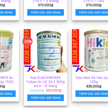
2 tháng)
(Trẻ 0 ~ 6 tháng)
(Trẻ 0-1 Tuổi)
00
₫
370,000
₫
570,000
₫
IỎ HÀNG
THÊM VÀO GIỎ HÀNG
THÊM VÀO GIỎ HÀN
-23%
OWER A+
Sữa BLACKMORES
Sữa Hikid Dê Hàn Q
Hộp 750G
Follow On ÚC Số 2 900g
700g
trẻ 6 – 12 tháng
00
₫
635,000
₫
Giá
Giá
710,000
₫
550,000
₫
gốc
hiện
IỎ HÀNG
THÊM VÀO GIỎ HÀN
là:
tại
THÊM VÀO GIỎ HÀNG
710,000₫.
là:
550,000₫.