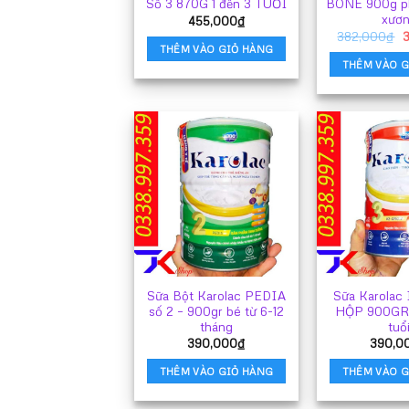
Số 3 870G 1 đến 3 TUỔI
BONE 900g p
xươ
455,000
₫
G
382,000
₫
g
THÊM VÀO GIỎ HÀNG
l
THÊM VÀO G
3
Sữa Bột Karolac PEDIA
Sữa Karola
số 2 – 900gr bé từ 6-12
HỘP 900GR t
tháng
tuổ
390,000
₫
390,0
THÊM VÀO GIỎ HÀNG
THÊM VÀO G