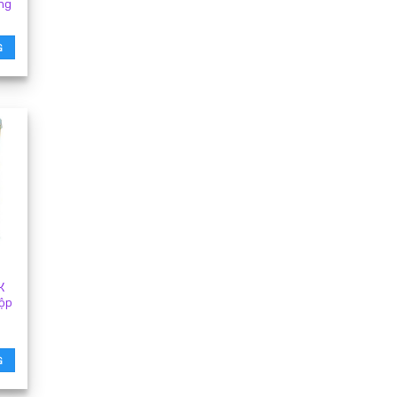
ng
G
K
ộp
G