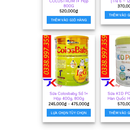
COLOSTRUM 1+ Hộp
(Trẻ 6 ~ 1
800G
370,0
520,000
₫
THÊM VÀO G
THÊM VÀO GIỎ HÀNG
Sữa Colosbaby Số 1+
Sữa KID P
Hộp 400g, 800g
Hàn Quốc 
Khoảng
245,000
₫
–
475,000
₫
570,0
giá:
từ
LỰA CHỌN TÙY CHỌN
THÊM VÀO G
245,000₫
đến
Sản
475,000₫
phẩm