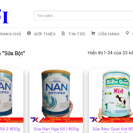
Tìm
kiếm:
RANG CHỦ
GIỚI THIỆU
TIN TỨC
CỬA HÀNG
Hiển thị 1–24 của 33 k
 “Sữa Bột”
 Số 2 800g
Sữa Nan Nga Số 1 800g
Sữa Bibo Goat Kid 9