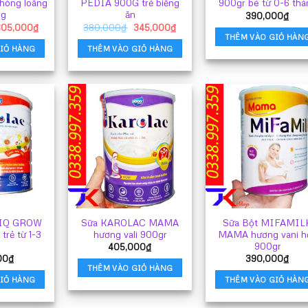
hòng loãng
PEDIA 900G trẻ biếng
900gr bé từ 0-6 thá
ng
ăn
390,000
₫
iá
Giá
Giá
Giá
305,000
₫
380,000
₫
345,000
₫
ốc
hiện
gốc
hiện
THÊM VÀO GIỎ HÀN
à:
tại
là:
tại
IỎ HÀNG
THÊM VÀO GIỎ HÀNG
82,000₫.
là:
380,000₫.
là:
305,000₫.
345,000₫.
c IQ GROW
Sữa KAROLAC MAMA
Sữa Bột MIFAMIL
rẻ từ 1-3
hương vali 900gr
MAMA hương vani h
i
900gr
405,000
₫
00
₫
390,000
₫
THÊM VÀO GIỎ HÀNG
IỎ HÀNG
THÊM VÀO GIỎ HÀN