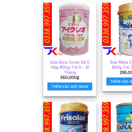
này
có
nhiều
biến
thể.
Các
tùy
chọn
có
thể
Sữa Glico Icreo Số 0
Sữa Meta C
được
Hộp 800g Trẻ 0 – 12
900g Trẻ 3
chọn
Tháng
295,0
trên
550,000
₫
trang
THÊM VÀO G
THÊM VÀO GIỎ HÀNG
sản
phẩm