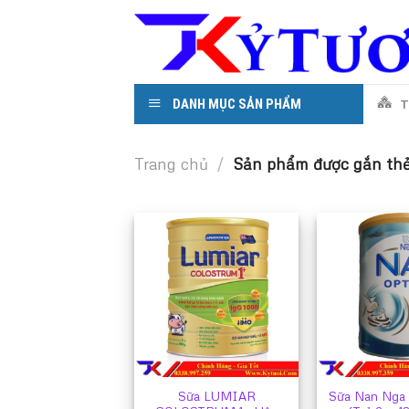
Skip
to
content
DANH MỤC SẢN PHẨM
T
Trang chủ
/
Sản phẩm được gắn thẻ
Sữa LUMIAR
Sữa Nan Nga