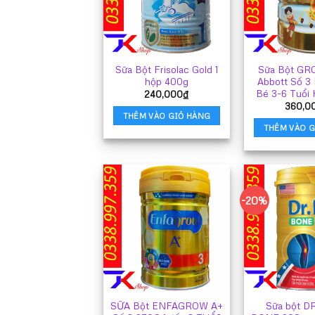
Sữa Bột Frisolac Gold 1
Sữa Bột G
hộp 400g
Abbott Số 3
Bé 3-6 Tuổi
240,000
₫
360,0
THÊM VÀO GIỎ HÀNG
THÊM VÀO G
-20%
SỮA Bột ENFAGROW A+
Sữa bột D