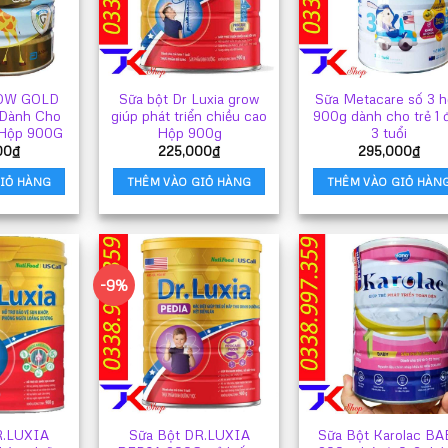
ROW GOLD
Sữa bột Dr Luxia grow
Sữa Metacare số 3 
 Dành Cho
giúp phát triển chiều cao
900g dành cho trẻ 1 
 Hộp 900G
Hộp 900g
3 tuổi
00
₫
225,000
₫
295,000
₫
IỎ HÀNG
THÊM VÀO GIỎ HÀNG
THÊM VÀO GIỎ HÀN
-9%
R.LUXIA
Sữa Bột DR.LUXIA
Sữa Bột Karolac BA